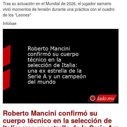
Tras su actuación en el Mundial de 2026, el jugador samario
vivió momentos de tensión durante una práctica con el cuadro
de los "Leones"
Infobae
Roberto Mancini confirmó su
cuerpo técnico en la selección de