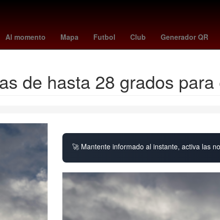
 York
2024
real betis - rcd espanyol
14 de septiembre
moreire
Al momento
Mapa
Futbol
Club
Generador QR
as de hasta 28 grados para 
🚀 Mantente informado al instante, activa las n