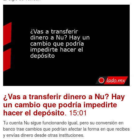
¿Vas a transferir dinero a Nu? Hay
un cambio que podría impedirte
. 15:01
hacer el depósito
Tu cuenta Nu sigue funcionando igual, pero su conversión en
banco trae cambios que podrían afectar la forma en que recibes
y envías dinero desde otras instituciones.