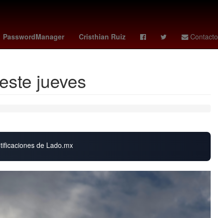
nse - braga
stuttgart - dortmund
Denuncia
PasswordManager
Cristhian Ruiz
Contacto
este jueves
otificaciones de Lado.mx