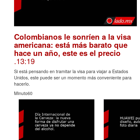
Colombianos le sonríen a la visa
americana: está más barato que
hace un año, este es el precio
.13:19
Si está pensando en tramitar la visa para viajar a Estados
Unidos, este puede ser un momento más conveniente para
hacerlo.
Minuto60