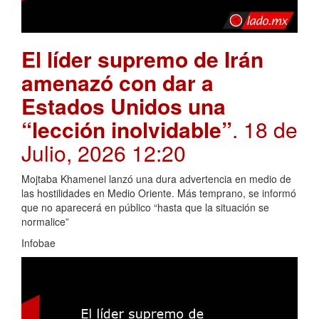
El líder supremo de Irán
amenazó con dar a
Estados Unidos una
“lección inolvidable”
. 18 de
Julio, 2026 12:20
Mojtaba Khamenei lanzó una dura advertencia en medio de
las hostilidades en Medio Oriente. Más temprano, se informó
que no aparecerá en público “hasta que la situación se
normalice”
Infobae