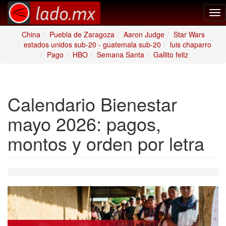
Tog
nav
China
Puebla de Zaragoza
Aaron Judge
Star Wars
estados unidos sub-20 - guatemala sub-20
luis chaparro
Pago
HBO
Semana Santa
Gallito feliz
Calendario Bienestar
mayo 2026: pagos,
montos y orden por letra