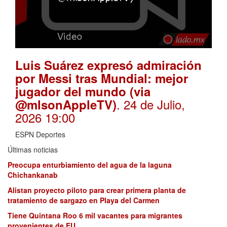
Luis Suárez expresó admiración
por Messi tras Mundial: mejor
jugador del mundo (via
. 24 de Julio,
@mlsonAppleTV)
2026 19:00
ESPN Deportes
Últimas noticias
Preocupa enturbiamiento del agua de la laguna
Chichankanab
Alistan proyecto piloto para crear primera planta de
tratamiento de sargazo en Playa del Carmen
Tiene Quintana Roo 6 mil vacantes para migrantes
provenientes de EU