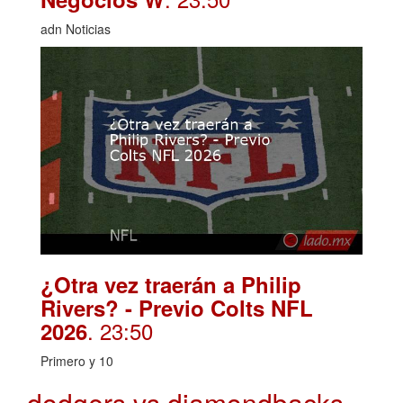
adn Noticias
¿Otra vez traerán a Philip
Rivers? - Previo Colts NFL
. 23:50
2026
Primero y 10
dodgers vs diamondbacks