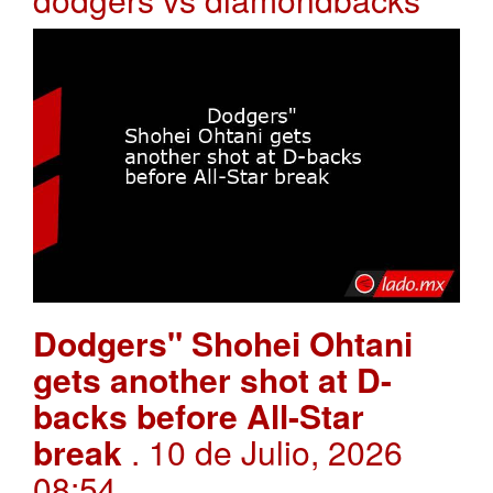
Dodgers" Shohei Ohtani
gets another shot at D-
backs before All-Star
break
. 10 de Julio, 2026
08:54