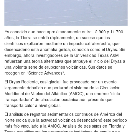
Es conocido que hace aproximadamente entre 12.900 y 11.700
años, la Tierra se enfrió rápidamente, un suceso que los
científicos explicaron mediante un impacto extraterrestre, que
desencadenó esta anomalía gélida, conocida como el Dryas. Sin
embargo, ahora investigadores de la Universidad Texas A&M
refuerzan una teoría alternativa que atribuye el inicio del Dryas a
una violenta serie de erupciones volcánicas. Sus datos se
recogen en "Science Advances".
El Dryas Reciente, casi glacial, fue provocado por un evento
largamente debatido que perturbó el sistema de la Circulación
Meridional de Vuelco del Atlántico (AMOC), una enorme "cinta
transportadora" de circulación oceánica aún presente que
transporta calor a nivel global.
El análisis de registros sedimentarios continuos de América del
Norte indica que la actividad volcánica desencadenó este período
más frío vinculado a la AMOC. Análisis de tres sitios en Florida y
Texas cuantificaron las proporciones isotópicas de osmio y de