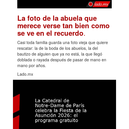
La foto de la abuela que
merece verse tan bien como
.
se ve en el recuerdo
Casi toda familia guarda una foto vieja que quiere
rescatar: la de la boda de los abuelos, la del
bautizo de alguien que ya no está, la que llegó
doblada o rayada después de pasar de mano en
mano por años.
Lado.mx