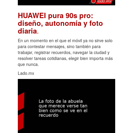
HUAWEI pura 90s pro:
diseño, autonomía y foto
.
diaria
En un momento en el que el móvil ya no sirve solo
para contestar mensajes, sino también para
trabajar, registrar recuerdos, navegar la ciudad y
resolver tareas cotidianas, elegir bien importa más
que nunca.
Lado.mx