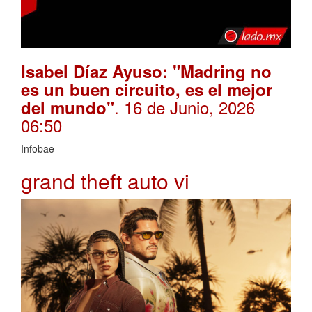
Isabel Díaz Ayuso: "Madring no
es un buen circuito, es el mejor
. 16 de Junio, 2026
del mundo"
06:50
Infobae
grand theft auto vi