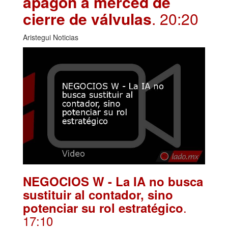
apagón a merced de
cierre de válvulas
. 20:20
Aristegui Noticias
NEGOCIOS W - La IA no busca
sustituir al contador, sino
.
potenciar su rol estratégico
17:10