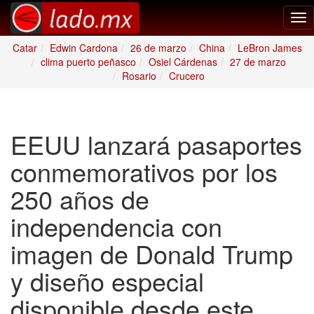
Tog
nav
Catar
Edwin Cardona
26 de marzo
China
LeBron James
clima puerto peñasco
Osiel Cárdenas
27 de marzo
Rosario
Crucero
EEUU lanzará pasaportes
conmemorativos por los
250 años de
independencia con
imagen de Donald Trump
y diseño especial
disponible desde este