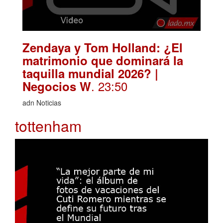
Zendaya y Tom Holland: ¿El
matrimonio que dominará la
taquilla mundial 2026? |
. 23:50
Negocios W
adn Noticias
tottenham