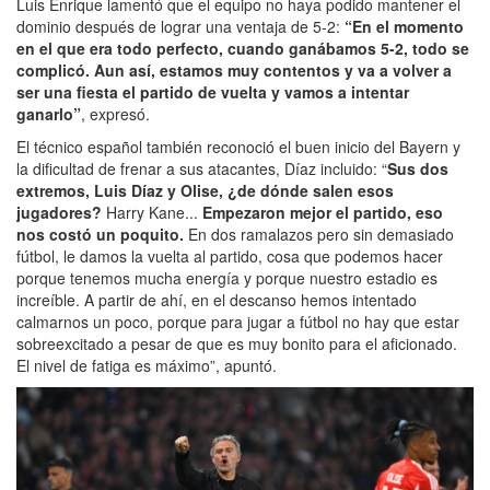
Luis Enrique lamentó que el equipo no haya podido mantener el
dominio después de lograr una ventaja de 5-2:
“En el momento
en el que era todo perfecto, cuando ganábamos 5-2, todo se
complicó. Aun así, estamos muy contentos y va a volver a
ser una fiesta el partido de vuelta y vamos a intentar
ganarlo”
, expresó.
El técnico español también reconoció el buen inicio del Bayern y
la dificultad de frenar a sus atacantes, Díaz incluido: “
Sus dos
extremos, Luis Díaz y Olise, ¿de dónde salen esos
jugadores?
Harry Kane...
Empezaron mejor el partido, eso
nos costó un poquito.
En dos ramalazos pero sin demasiado
fútbol, le damos la vuelta al partido, cosa que podemos hacer
porque tenemos mucha energía y porque nuestro estadio es
increíble. A partir de ahí, en el descanso hemos intentado
calmarnos un poco, porque para jugar a fútbol no hay que estar
sobreexcitado a pesar de que es muy bonito para el aficionado.
El nivel de fatiga es máximo”, apuntó.