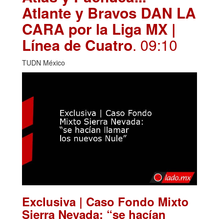
Atlante y Bravos DAN LA
CARA por la Liga MX |
Línea de Cuatro
. 09:10
TUDN México
Exclusiva | Caso Fondo Mixto
Sierra Nevada: “se hacían