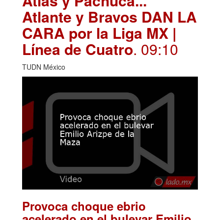
Atlas y Pachuca...
Atlante y Bravos DAN LA
CARA por la Liga MX |
Línea de Cuatro
. 09:10
TUDN México
Provoca choque ebrio
acelerado en el bulevar Emilio