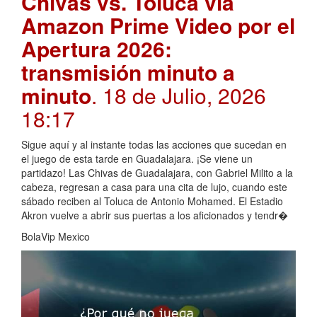
Chivas vs. Toluca vía
Amazon Prime Video por el
Apertura 2026:
transmisión minuto a
minuto
. 18 de Julio, 2026
18:17
Sigue aquí y al instante todas las acciones que sucedan en
el juego de esta tarde en Guadalajara. ¡Se viene un
partidazo! Las Chivas de Guadalajara, con Gabriel Milito a la
cabeza, regresan a casa para una cita de lujo, cuando este
sábado reciben al Toluca de Antonio Mohamed. El Estadio
Akron vuelve a abrir sus puertas a los aficionados y tendr�
BolaVip Mexico