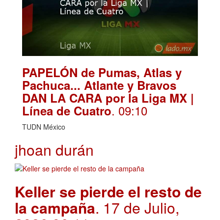
PAPELÓN de Pumas, Atlas y
Pachuca... Atlante y Bravos
DAN LA CARA por la Liga MX |
. 09:10
Línea de Cuatro
TUDN México
jhoan durán
Keller se pierde el resto de
la campaña
. 17 de Julio,