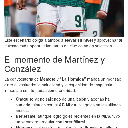
Este escenario obliga a ambos a
elevar su nivel
y aprovechar al
máximo cada oportunidad, tanto en club como en selección.
El momento de Martínez y
González
La convocatoria de
Memote
y
“La Hormiga”
manda un mensaje
claro al vestuario: la actualidad y la capacidad de respuesta
inmediata son tomadas como prioridad.
Chaquito
viene saliendo de una lesión y apenas ha
sumado minutos con el
AC
Milan
, sin goles en los últimos
meses.
Berterame
, aunque logró goles recientes en la
MLS
, tuvo
un semestre irregular con
Inter Miami
.
Martínez
, incluso sin ser titular fijo en
Pumas
, mantiene