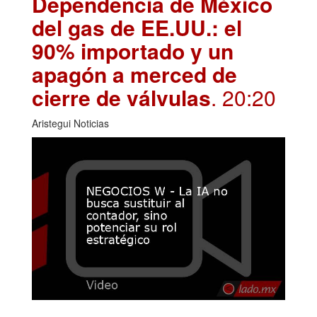
Dependencia de México
del gas de EE.UU.: el
90% importado y un
apagón a merced de
cierre de válvulas
. 20:20
Aristegui Noticias