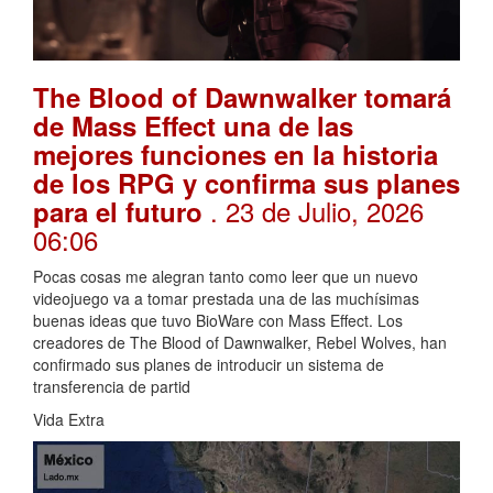
The Blood of Dawnwalker tomará
de Mass Effect una de las
mejores funciones en la historia
de los RPG y confirma sus planes
. 23 de Julio, 2026
para el futuro
06:06
Pocas cosas me alegran tanto como leer que un nuevo
videojuego va a tomar prestada una de las muchísimas
buenas ideas que tuvo BioWare con Mass Effect. Los
creadores de The Blood of Dawnwalker, Rebel Wolves, han
confirmado sus planes de introducir un sistema de
transferencia de partid
Vida Extra