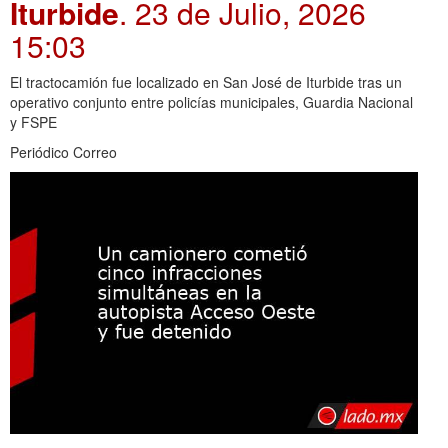
Iturbide
. 23 de Julio, 2026
15:03
El tractocamión fue localizado en San José de Iturbide tras un
operativo conjunto entre policías municipales, Guardia Nacional
y FSPE
Periódico Correo