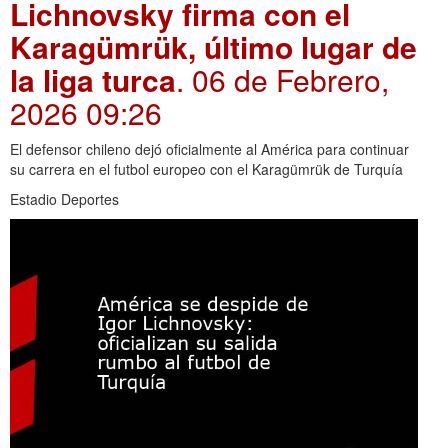
Lichnovsky firma con el
Karagümrük, último lugar de
la liga turca
. 06 de Febrero,
2026 09:26
El defensor chileno dejó oficialmente al América para continuar
su carrera en el futbol europeo con el Karagümrük de Turquía
Estadio Deportes