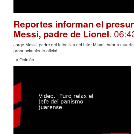
Reportes informan el presun
Messi, padre de Lionel
. 06:4
Jorge Messi, padre del futbolista del Inter Miami, habría muert
pronunciamiento oficial
La Opinión