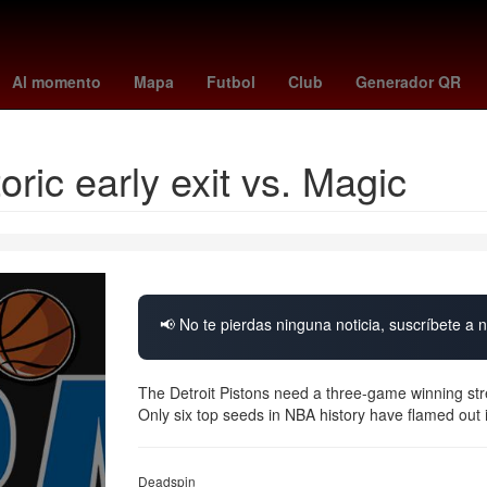
santos
deportivo - sporting gijón
Marc Cucurella
suspension de c
Al momento
Mapa
Futbol
Club
Generador QR
oric early exit vs. Magic
📢 No te pierdas ninguna noticia, suscríbete a n
The Detroit Pistons need a three-game winning stre
Only six top seeds in NBA history have flamed out in
Deadspin