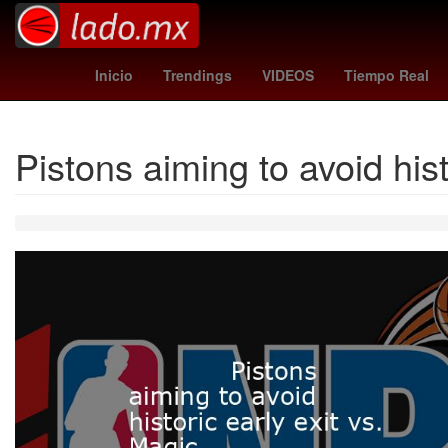
Agresión
Amistosos
haaland
araujo
nyc fc - 
Inicio
Trendings
VIDEOS
Tiempo Real
Pistons aiming to avoid hist