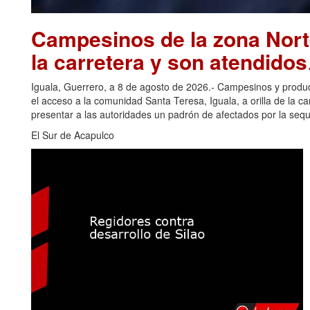
Campesinos de la zona Nort
la carretera y son atendidos
Iguala, Guerrero, a 8 de agosto de 2026.- Campesinos y produc
el acceso a la comunidad Santa Teresa, Iguala, a orilla de la ca
presentar a las autoridades un padrón de afectados por la seq
El Sur de Acapulco