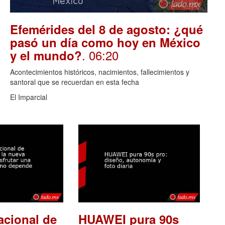
Efemérides del 8 de agosto: ¿qué
pasó un día como hoy en México
. 06:20
y el mundo?
Acontecimientos históricos, nacimientos, fallecimientos y
santoral que se recuerdan en esta fecha
El Imparcial
acional de
HUAWEI pura 90s