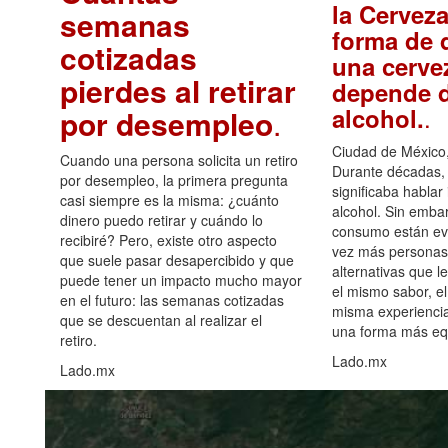
la Cerveza
semanas
forma de d
cotizadas
una cerve
pierdes al retirar
depende d
.
alcohol.
por desempleo
.
Ciudad de México,
Cuando una persona solicita un retiro
Durante décadas, 
por desempleo, la primera pregunta
significaba hablar
casi siempre es la misma: ¿cuánto
alcohol. Sin embar
dinero puedo retirar y cuándo lo
consumo están ev
recibiré? Pero, existe otro aspecto
vez más personas
que suele pasar desapercibido y que
alternativas que l
puede tener un impacto mucho mayor
el mismo sabor, el
en el futuro: las semanas cotizadas
misma experiencia
que se descuentan al realizar el
una forma más equ
retiro.
Lado.mx
Lado.mx