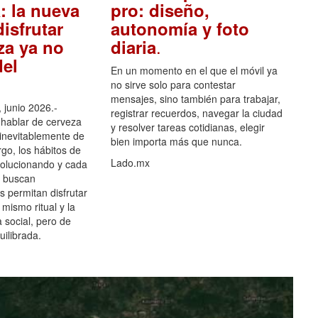
: la nueva
pro: diseño,
isfrutar
autonomía y foto
.
za ya no
diaria
el
En un momento en el que el móvil ya
no sirve solo para contestar
mensajes, sino también para trabajar,
 junio 2026.-
registrar recuerdos, navegar la ciudad
hablar de cerveza
y resolver tareas cotidianas, elegir
 inevitablemente de
bien importa más que nunca.
go, los hábitos de
Lado.mx
olucionando y cada
 buscan
es permitan disfrutar
 mismo ritual y la
 social, pero de
ilibrada.