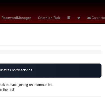
lases 10 de noviembre
Sebastián Marroquín
Rusia
PasswordManager
Cristhian Ruiz
Contacto
uestras notificaciones
ak to avoid joining an infamous list.
 the first