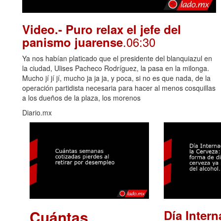
Video.- Puro relax el jefe del
.06:30
panismo juarense
Ya nos habían platicado que el presidente del blanquiazul en
la ciudad, Ulises Pacheco Rodríguez, la pasa en la milonga.
Mucho jí jí jí, mucho ja ja ja, y poca, si no es que nada, de la
operación partidista necesaria para hacer al menos cosquillas
a los dueños de la plaza, los morenos
Diario.mx
Cuántas
Día Intern