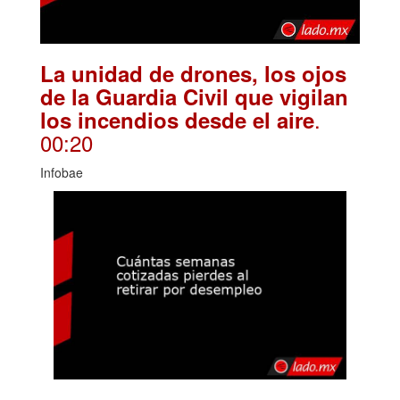
La unidad de drones, los ojos
de la Guardia Civil que vigilan
.
los incendios desde el aire
00:20
Infobae