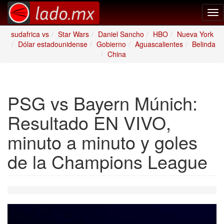
Tog
nav
sudafrica vs
Star Wars
Daniel Sancho
HBO
Nueva York
Dólar estadounidense
Gobierno
Aguascalientes
Belinda
China
PSG vs Bayern Múnich:
Resultado EN VIVO,
minuto a minuto y goles
de la Champions League