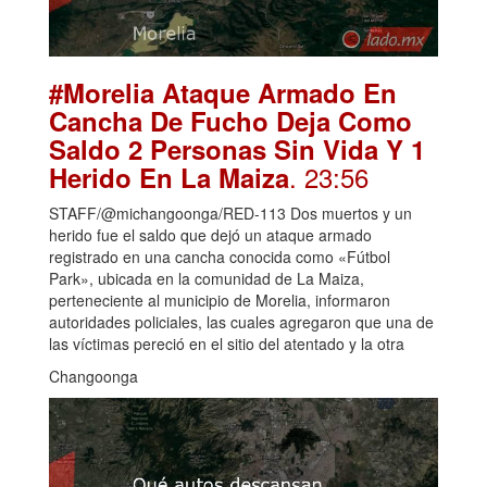
#Morelia Ataque Armado En
Cancha De Fucho Deja Como
Saldo 2 Personas Sin Vida Y 1
. 23:56
Herido En La Maiza
STAFF/@michangoonga/RED-113 Dos muertos y un
herido fue el saldo que dejó un ataque armado
registrado en una cancha conocida como «Fútbol
Park», ubicada en la comunidad de La Maiza,
perteneciente al municipio de Morelia, informaron
autoridades policiales, las cuales agregaron que una de
las víctimas pereció en el sitio del atentado y la otra
Changoonga