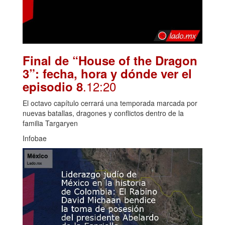
Final de “House of the Dragon
3”: fecha, hora y dónde ver el
.12:20
episodio 8
El octavo capítulo cerrará una temporada marcada por
nuevas batallas, dragones y conflictos dentro de la
familia Targaryen
Infobae