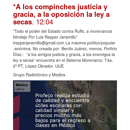
*A los compinches justicia y
gracia, a la oposición la ley a
. 12:04
secas
*Todo el poder del Estado contra Ruffo, a morenarcos
blindaje Por Luis Repper Jaramillo*
lrepperjaramillo@gmail.com La máxima político/popular
-anónima. No creada por Benito Juárez, menos, Porfirio
Díaz-: “a los amigos justicia y gracia, a los enemigos la
ley a secas” encuentra en el Sistema Morenarco: T4a,
2º PT, López Obrador, UIJE
Grupo Radiofónico y Medios