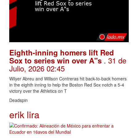
Eighth-inning homers lift Red
. 31 de
Sox to series win over A"s
Julio, 2026 02:45
Wilyer Abreu and Willson Contreras hit back-to-back homers
in the eighth inning to help the Boston Red Sox notch a 5-4
victory over the Athletics on T
Deadspin
erik lira