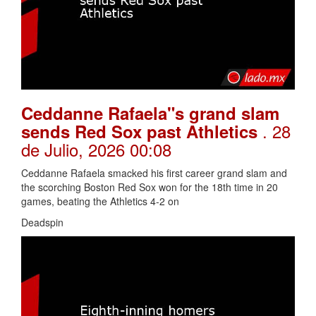
Ceddanne Rafaela"s grand slam
. 28
sends Red Sox past Athletics
de Julio, 2026 00:08
Ceddanne Rafaela smacked his first career grand slam and
the scorching Boston Red Sox won for the 18th time in 20
games, beating the Athletics 4-2 on
Deadspin