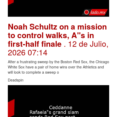
Noah Schultz on a mission
to control walks, A"s in
first-half finale
. 12 de Julio,
2026 07:14
After a frustrating sweep by the Boston Red Sox, the Chicago
White Sox have a pair of home wins over the Athletics and
will look to complete a sweep o
Deadspin