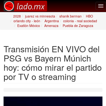
Tog
nav
2028
juarez vs minnesota
shanik berman
HBO
orlando city - león
Argentina
colonia - real sociedad
Exatlón México
Amenaza
Puebla de Zaragoza
Transmisión EN VIVO del
PSG vs Bayern Múnich
hoy: cómo mirar el partido
por TV o streaming