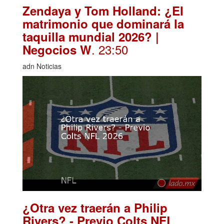
Zendaya y Tom Holland: ¿El
matrimonio que dominará la
taquilla mundial 2026? |
. 23:50
Negocios W
adn Noticias
¿Otra vez traerán a Philip
Rivers? - Previo Colts NFL