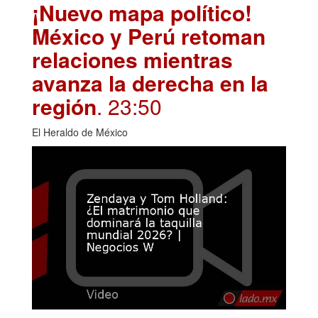
¡Nuevo mapa político!
México y Perú retoman
relaciones mientras
avanza la derecha en la
región
. 23:50
El Heraldo de México