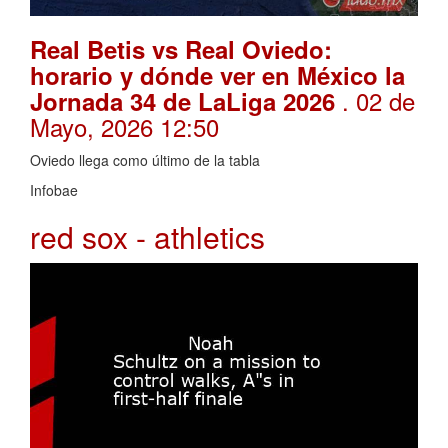
Real Betis vs Real Oviedo:
horario y dónde ver en México la
. 02 de
Jornada 34 de LaLiga 2026
Mayo, 2026 12:50
Oviedo llega como último de la tabla
Infobae
red sox - athletics