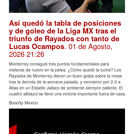
Así quedó la tabla de posiciones
y de goleo de la Liga MX tras el
triunfo de Rayados con tanto de
. 01 de Agosto,
Lucas Ocampos
2026 21:26
Monterrey consiguió tres puntos fundamentales para
meterse de nuevo en la pelea. ¿Cómo quedó la lucha? Los
Rayados de Monterrey dieron un buen golpe sobre la mesa
tras la derrota de la semana pasada, y vencieron por 2-0 a
Atlas en un Estadio Jalisco de ambiente siempre caliente. El
cuadro albiazul se llevó una victoria importante fuera de casa
BolaVip Mexico