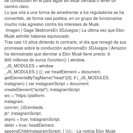
de conducción en el país sigue sin estar cerrada o tener un
camino claro.
Lo que olía a una forma de amedrentar a los reguladores se ha
convertido, de forma casi poética, en un grupo de funcionarios
mucho más agresivo contra los intereses de Musk.
Imagen | Gage SkidmoreEn 3DJuegos | La última vez que Elon
Musk admitió haberse equivocado.
Tras casi 10 años diciendo lo contrario, el día que renegó de sus
promesas sobre la conducción autónomaEn 3DJuegos | Amazon
ha demostrado que derrotar a Elon Musk tiene precio: 9.
800 millones de euros (function() { window.
_JS_MODULES = window.
_JS_MODULES || {}; var headElement = document.
getElementsByTagName("head")[0]; if (_JS_MODULES.
instagram) { var instagramScript = document.
createElement("script"); instagramScript.
src = "https://platform.
instagram.
com/en_US/embeds.
js"; instagramScript.
async = true; instagramScript.
defer = true; headElement.
appendChild(instagramScript); } })(); - La noticia Elon Musk