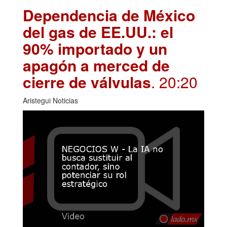
Dependencia de México
del gas de EE.UU.: el
90% importado y un
apagón a merced de
cierre de válvulas
. 20:20
Aristegui Noticias