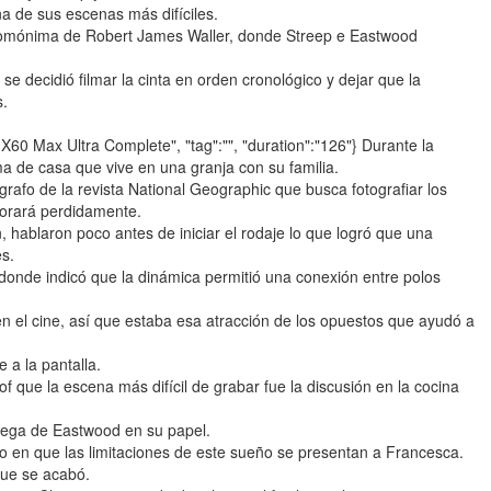
na de sus escenas más difíciles.
homónima de Robert James Waller, donde Streep e Eastwood
 se decidió filmar la cinta en orden cronológico y dejar que la
s.
e X60 Max Ultra Complete", "tag":"", "duration":"126"} Durante la
 de casa que vive en una granja con su familia.
grafo de la revista National Geographic que busca fotografiar los
morará perdidamente.
hablaron poco antes de iniciar el rodaje lo que logró que una
s.
 donde indicó que la dinámica permitió una conexión entre polos
 el cine, así que estaba esa atracción de los opuestos que ayudó a
e a la pantalla.
f que la escena más difícil de grabar fue la discusión en la cocina
ntrega de Eastwood en su papel.
o en que las limitaciones de este sueño se presentan a Francesca.
que se acabó.