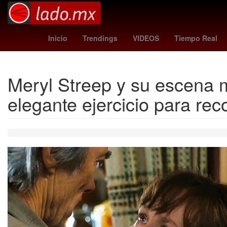
Aguascalientes
Brasil
Gob
Inicio
Trendings
VIDEOS
Tiempo Real
Meryl Streep y su escena m
elegante ejercicio para reco