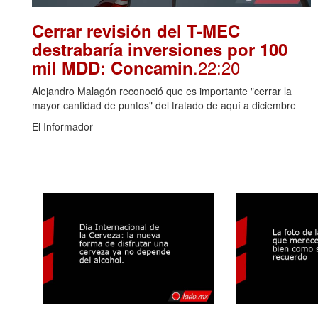
Cerrar revisión del T-MEC
destrabaría inversiones por 100
.22:20
mil MDD: Concamin
Alejandro Malagón reconoció que es importante "cerrar la
mayor cantidad de puntos" del tratado de aquí a diciembre
El Informador