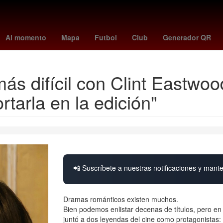
ierno
Pago
Hugo Lloris
HBO
Dólar estadounidense
Perú
Al momento
Mapa
Futbol
Club
Generador QR
ás difícil con Clint Eastwoo
rtarla en la edición"
📲 Suscríbete a nuestras notificaciones y mante
Dramas románticos existen muchos.
Bien podemos enlistar decenas de títulos, pero en
juntó a dos leyendas del cine como protagonistas: