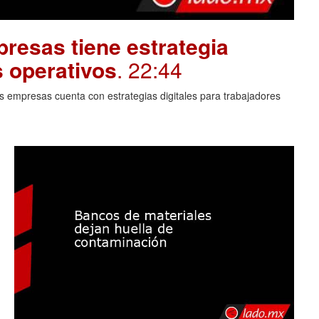
resas tiene estrategia
s operativos
. 22:44
 empresas cuenta con estrategias digitales para trabajadores