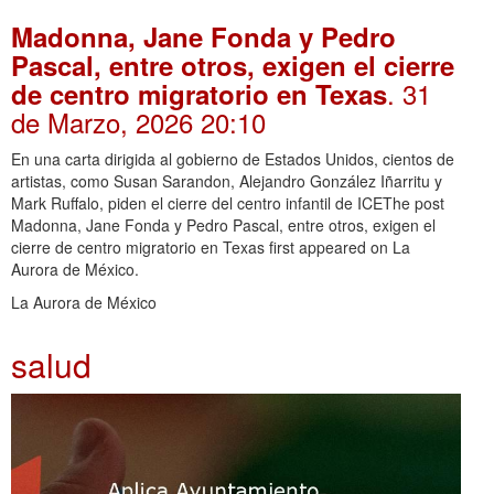
Madonna, Jane Fonda y Pedro
Pascal, entre otros, exigen el cierre
. 31
de centro migratorio en Texas
de Marzo, 2026 20:10
En una carta dirigida al gobierno de Estados Unidos, cientos de
artistas, como Susan Sarandon, Alejandro González Iñarritu y
Mark Ruffalo, piden el cierre del centro infantil de ICEThe post
Madonna, Jane Fonda y Pedro Pascal, entre otros, exigen el
cierre de centro migratorio en Texas first appeared on La
Aurora de México.
La Aurora de México
salud