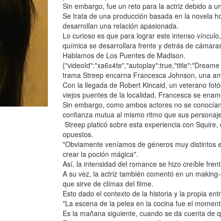
Sin embargo, fue un reto para la actriz debido a u
Se trata de una producción basada en la novela 
desarrollan una relación apasionada.
Lo curioso es que para lograr este intenso vínculo,
química se desarrollara frente y detrás de cámara
Hablamos de Los Puentes de Madison.
{"videoId":"xa6x4te","autoplay":true,"title":"Dream
trama Streep encarna Francesca Johnson, una ama
Con la llegada de Robert Kincaid, un veterano fotó
viejos puentes de la localidad, Francesca se ena
Sin embargo, como ambos actores no se conocían, 
confianza mutua al mismo ritmo que sus personaje
Streep platicó sobre esta experiencia con Squire,
opuestos.
"Obviamente veníamos de géneros muy distintos en
crear la poción mágica".
Así, la intensidad del romance se hizo creíble frent
A su vez, la actriz también comentó en un making-o
que sirve de clímax del filme.
Esto dado el contexto de la historia y la propia e
"La escena de la pelea en la cocina fue el moment
Es la mañana siguiente, cuando se da cuenta de 