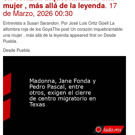
. 17
mujer , más allá de la leyenda
de Marzo, 2026 00:30
Entrevista a Susan Sarandon. Por José Luis Ortiz Güell La
alfombra roja de los GoyaThe post Un corazón inquebrantable:
una mujer , más allá de la leyenda appeared first on Desde
Puebla.
Desde Puebla