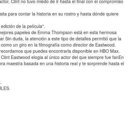
tor, Clint no tuvo miedo de ir hasta el final con el compromiso
ta para contar la historia en su rostro y hasta dónde quiere
edición de la película".
os mejores papeles de Emma Thompson está en esta hermosa
r Sin duda, la atención a este tipo de detalles permitió que la
sí como un giro en la filmografía como director de Eastwood.
e recordamos que puedes encontrarla disponible en HBO Max.
: Clint Eastwood elogia al único actor del que siempre fue fanEn
bra maestra basada en una historia real y te sorprende hasta el
.
ULES.