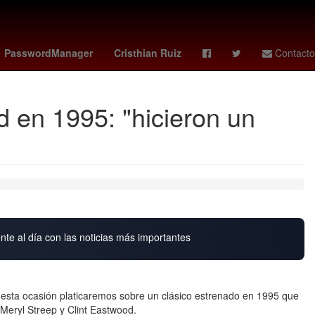
Puebla de Zaragoza
Senador
PasswordManager
Cristhian Ruiz
Contacto
d en 1995: "hicieron un
nte al día con las noticias más importantes
 esta ocasión platicaremos sobre un clásico estrenado en 1995 que
 Meryl Streep y Clint Eastwood.