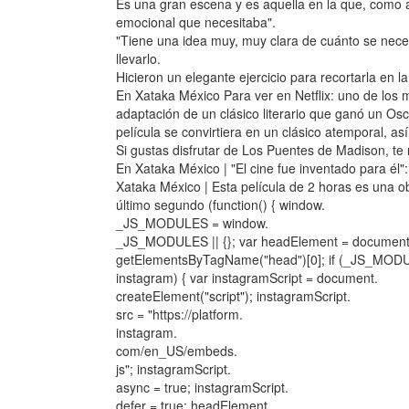
Es una gran escena y es aquella en la que, como ac
emocional que necesitaba".
"Tiene una idea muy, muy clara de cuánto se necesi
llevarlo.
Hicieron un elegante ejercicio para recortarla en la 
En Xataka México Para ver en Netflix: uno de l
adaptación de un clásico literario que ganó un Osca
película se convirtiera en un clásico atemporal, a
Si gustas disfrutar de Los Puentes de Madison, t
En Xataka México | "El cine fue inventado para él"
Xataka México | Esta película de 2 horas es una o
último segundo (function() { window.
_JS_MODULES = window.
_JS_MODULES || {}; var headElement = document
getElementsByTagName("head")[0]; if (_JS_MOD
instagram) { var instagramScript = document.
createElement("script"); instagramScript.
src = "https://platform.
instagram.
com/en_US/embeds.
js"; instagramScript.
async = true; instagramScript.
defer = true; headElement.