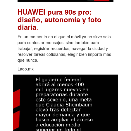
HUAWEI pura 90s pro:
diseño, autonomía y foto
.
diaria
En un momento en el que el móvil ya no sirve solo
para contestar mensajes, sino también para
trabajar, registrar recuerdos, navegar la ciudad y
resolver tareas cotidianas, elegir bien importa más
que nunca.
Lado.mx