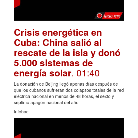
Crisis energética en
Cuba: China salió al
rescate de la isla y donó
5.000 sistemas de
energía solar
. 01:40
La donación de Beijing llegó apenas días después de
que los cubanos sufrieran dos colapsos totales de la red
eléctrica nacional en menos de 48 horas, el sexto y
séptimo apagón nacional del año
Infobae