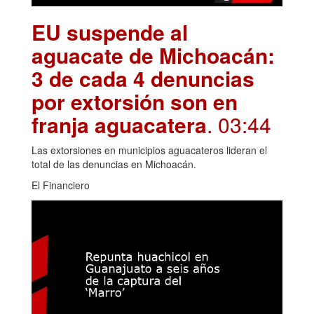
EU suspende al
aguacate de Michoacán:
3 de cada 4 denuncias
por extorsión son en
franja aguacatera
. 03:44
Las extorsiones en municipios aguacateros lideran el
total de las denuncias en Michoacán.
El Financiero