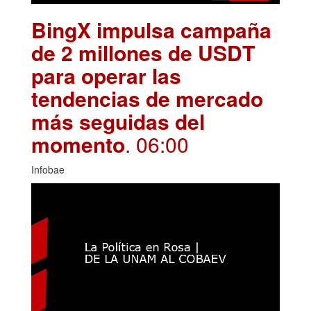
BingX impulsa campaña
de 2 millones de USDT
para operar las
tendencias de mercado
más seguidas del
momento
. 06:00
Infobae