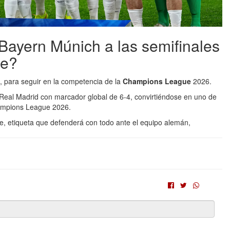
ayern Múnich a las semifinales
ue?
, para seguir en la competencia de la
Champions League
2026.
 Real Madrid con marcador global de 6-4, convirtiéndose en uno de
Champions League 2026.
, etiqueta que defenderá con todo ante el equipo alemán,