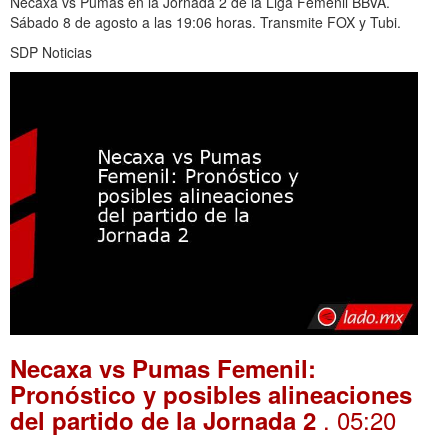
Necaxa vs Pumas en la Jornada 2 de la Liga Femenil BBVA.
Sábado 8 de agosto a las 19:06 horas. Transmite FOX y Tubi.
SDP Noticias
Necaxa vs Pumas Femenil:
Pronóstico y posibles alineaciones
. 05:20
del partido de la Jornada 2