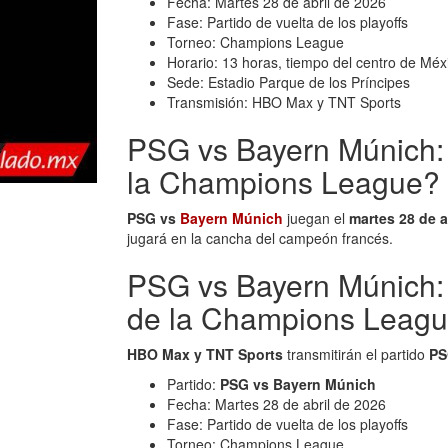
Fecha: Martes 28 de abril de 2026
Fase: Partido de vuelta de los playoffs
Torneo: Champions League
Horario: 13 horas, tiempo del centro de Méx
Sede: Estadio Parque de los Príncipes
Transmisión: HBO Max y TNT Sports
PSG vs Bayern Múnich: 
la Champions League?
PSG vs
Bayern Múnich
juegan el
martes 28 de a
jugará en la cancha del campeón francés.
PSG vs Bayern Múnich: 
de la Champions Leag
HBO Max y TNT Sports
transmitirán el partido
PS
Partido:
PSG vs Bayern Múnich
Fecha: Martes 28 de abril de 2026
Fase: Partido de vuelta de los playoffs
Torneo: Champions League