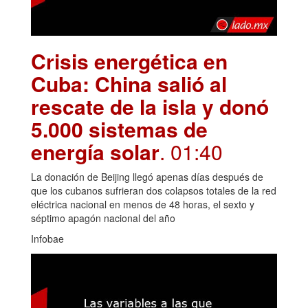
Crisis energética en
Cuba: China salió al
rescate de la isla y donó
5.000 sistemas de
energía solar
. 01:40
La donación de Beijing llegó apenas días después de
que los cubanos sufrieran dos colapsos totales de la red
eléctrica nacional en menos de 48 horas, el sexto y
séptimo apagón nacional del año
Infobae