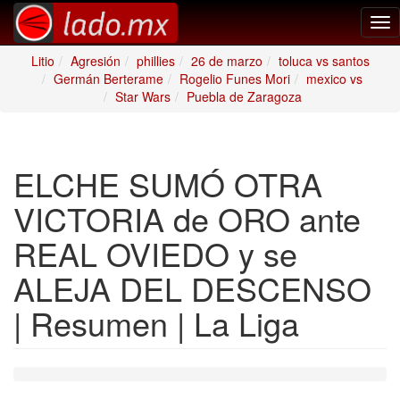
Tog
nav
Litio
Agresión
phillies
26 de marzo
toluca vs santos
Germán Berterame
Rogelio Funes Mori
mexico vs
Star Wars
Puebla de Zaragoza
ELCHE SUMÓ OTRA
VICTORIA de ORO ante
REAL OVIEDO y se
ALEJA DEL DESCENSO
| Resumen | La Liga