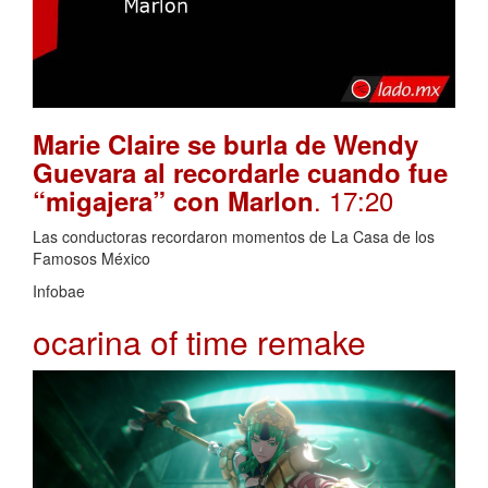
Marie Claire se burla de Wendy
Guevara al recordarle cuando fue
. 17:20
“migajera” con Marlon
Las conductoras recordaron momentos de La Casa de los
Famosos México
Infobae
ocarina of time remake