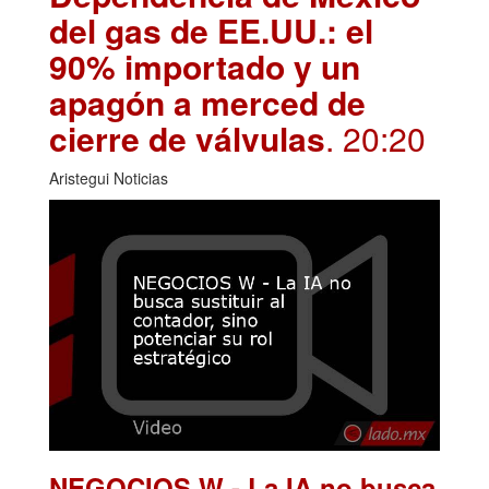
del gas de EE.UU.: el
90% importado y un
apagón a merced de
cierre de válvulas
. 20:20
Aristegui Noticias
NEGOCIOS W - La IA no busca