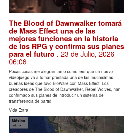
The Blood of Dawnwalker tomará
de Mass Effect una de las
mejores funciones en la historia
de los RPG y confirma sus planes
. 23 de Julio, 2026
para el futuro
06:06
Pocas cosas me alegran tanto como leer que un nuevo
videojuego va a tomar prestada una de las muchísimas
buenas ideas que tuvo BioWare con Mass Effect. Los
creadores de The Blood of Dawnwalker, Rebel Wolves, han
confirmado sus planes de introducir un sistema de
transferencia de partid
Vida Extra