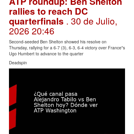
ATP roundup: Ben Shelton
rallies to reach DC
quarterfinals
. 30 de Julio,
2026 20:46
Second-seeded Ben Shelton showed his resolve on
Thursday, rallying for a 6-7 (3), 6-3, 6-4 victory over France"s
Ugo Humbert to advance to the quarter
Deadspin