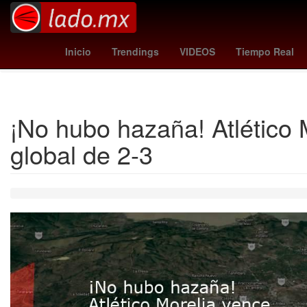
croacia vs panama
san francisco
san juan
clement tabur
Inicio
Trendings
VIDEOS
Tiempo Real
¡No hubo hazaña! Atlético 
global de 2-3