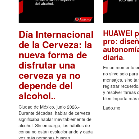
Día Internacional
HUAWEI p
pro: diseñ
de la Cerveza: la
autonomía
nueva forma de
.
diaria
disfrutar una
En un momento en 
cerveza ya no
no sirve solo para
mensajes, sino ta
depende del
registrar recuerdo
alcohol.
.
y resolver tareas c
bien importa más
Ciudad de México, junio 2026.-
Lado.mx
Durante décadas, hablar de cerveza
significaba hablar inevitablemente de
alcohol. Sin embargo, los hábitos de
consumo están evolucionando y cada
vez más personas buscan