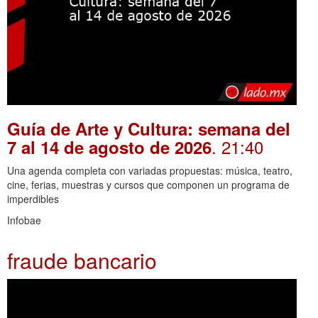
Guía de Arte y Cultura: semana del
. 21:40
7 al 14 de agosto de 2026
Una agenda completa con variadas propuestas: música, teatro,
cine, ferias, muestras y cursos que componen un programa de
imperdibles
Infobae
fraude bancario