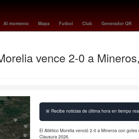
noche de san juan 2026
suiza vs canada
portugal vs uzbekistan
Al momento
Mapa
Futbol
Club
Generador QR
Denuncia
Morelia vence 2-0 a Mineros
🚨 Recibe noticias de última hora en tiempo real
El Atlético Morelia venció 2-0 a Mineros con goles
Clausura 2026.