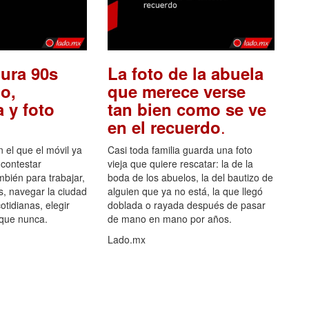
ura 90s
La foto de la abuela
o,
que merece verse
 y foto
tan bien como se ve
.
en el recuerdo
el que el móvil ya
Casi toda familia guarda una foto
 contestar
vieja que quiere rescatar: la de la
mbién para trabajar,
boda de los abuelos, la del bautizo de
s, navegar la ciudad
alguien que ya no está, la que llegó
otidianas, elegir
doblada o rayada después de pasar
 que nunca.
de mano en mano por años.
Lado.mx