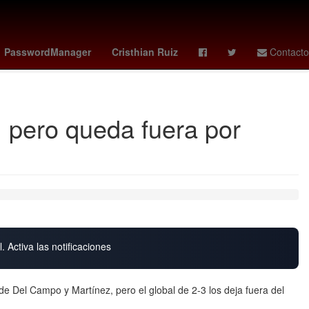
instituto mexicano de la propiedad industrial
yahoo finance
PasswordManager
Cristhian Ruiz
Contacto
, pero queda fuera por
. Activa las notificaciones
 de Del Campo y Martínez, pero el global de 2-3 los deja fuera del