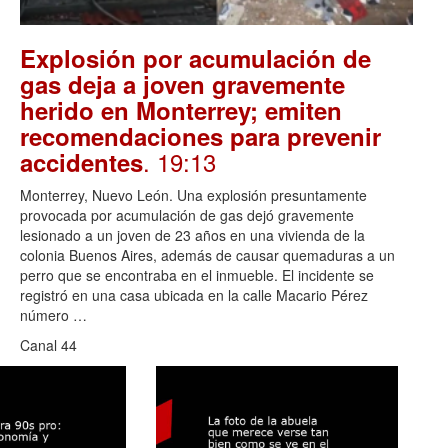
Explosión por acumulación de
gas deja a joven gravemente
herido en Monterrey; emiten
recomendaciones para prevenir
. 19:13
accidentes
Monterrey, Nuevo León. Una explosión presuntamente
provocada por acumulación de gas dejó gravemente
lesionado a un joven de 23 años en una vivienda de la
colonia Buenos Aires, además de causar quemaduras a un
perro que se encontraba en el inmueble. El incidente se
registró en una casa ubicada en la calle Macario Pérez
número …
Canal 44