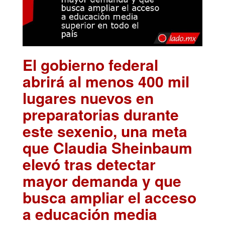
El gobierno federal
abrirá al menos 400 mil
lugares nuevos en
preparatorias durante
este sexenio, una meta
que Claudia Sheinbaum
elevó tras detectar
mayor demanda y que
busca ampliar el acceso
a educación media