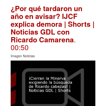
¿Por qué tardaron un
año en avisar? IJCF
explica demora | Shorts |
Noticias GDL con
Ricardo Camarena
.
00:50
Imagen Noticias