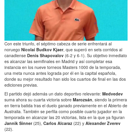
Con este triunfo, el séptimo cabeza de serie enfrentará al
noruego
Nicolai Budkov Kjaer
, que superó en sets corridos al
canadiense
Denis Shapovalov
(6-2 y 6-1). Su objetivo inmediato
es alcanzar las semifinales en Madrid y así completar esa
instancia en los nueve torneos Masters 1000 de la temporada,
una meta nunca antes lograda por él en la capital española,
donde su mejor resultado han sido los cuartos de final en las dos
ediciones previas.
El partido dejó además un dato deportivo relevante:
Medvedev
suma ahora su cuarta victoria sobre
Marozsán
, siendo la primera
en tierra batida tras el duelo ganado previamente en el Abierto de
Australia. También se perfila como posible cuarto jugador en la
temporada en alcanzar las 20 victorias, lista en la que ya figuran
Jannik Sinner
(25),
Carlos Alcaraz
(22) y
Alexander Zverev
(22).