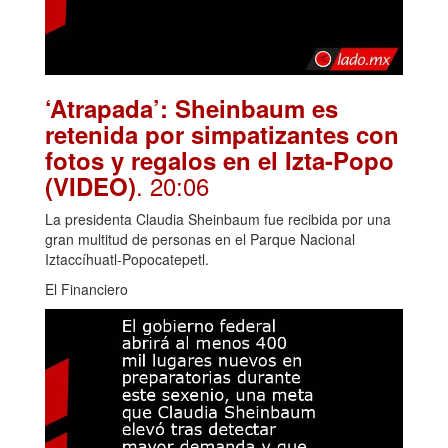
‘Atrapada’: Sheinbaum es
retenida por simpatizantes con
fotos y regalos en el Izta-Popo
. 20:06
(VIDEO)
La presidenta Claudia Sheinbaum fue recibida por una
gran multitud de personas en el Parque Nacional
Iztaccíhuatl-Popocatepetl.
El Financiero