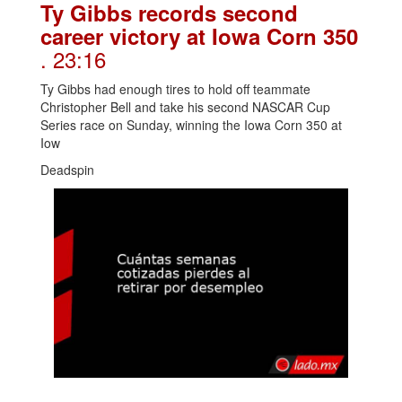
Ty Gibbs records second
career victory at Iowa Corn 350
. 23:16
Ty Gibbs had enough tires to hold off teammate
Christopher Bell and take his second NASCAR Cup
Series race on Sunday, winning the Iowa Corn 350 at
Iow
Deadspin