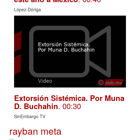
López-Dóriga
Extorsión Sistémica. Por Muna
. 00:30
D. Buchahin
SinEmbargo TV
rayban meta