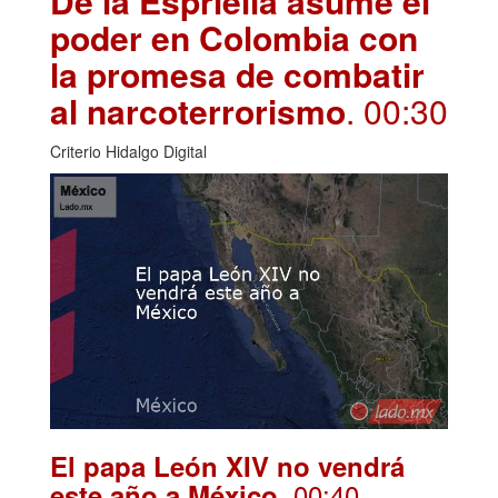
De la Espriella asume el
poder en Colombia con
la promesa de combatir
al narcoterrorismo
. 00:30
Criterio Hidalgo Digital
El papa León XIV no vendrá
. 00:40
este año a México