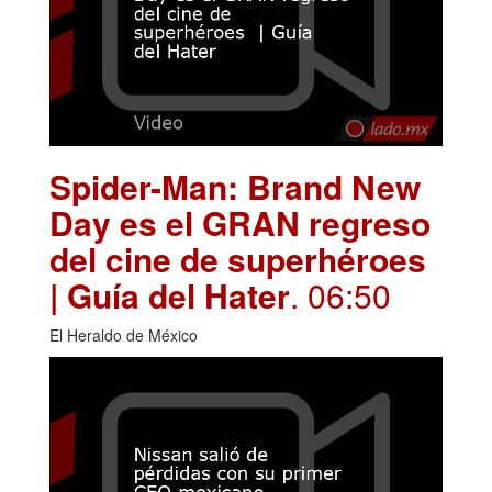
Spider-Man: Brand New
Day es el GRAN regreso
del cine de superhéroes
| Guía del Hater
. 06:50
El Heraldo de México