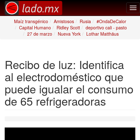
Tog
nav
Maíz transgénico
Amistosos
Rusia
#OndaDeCalor
Capital Humano
Ridley Scott
deportivo cali - pasto
27 de marzo
Nueva York
Lothar Matthäus
Recibo de luz: Identifica
al electrodoméstico que
puede igualar el consumo
de 65 refrigeradoras