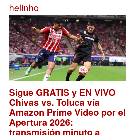
helinho
Sigue GRATIS y EN VIVO
Chivas vs. Toluca vía
Amazon Prime Video por el
Apertura 2026:
transmisión minuto a