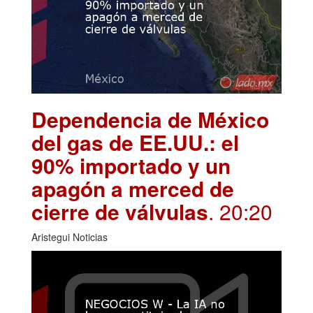
Dependencia de México
del gas de EE.UU.: el
90% importado y un
apagón a merced de
cierre de válvulas
. 20:20
Aristegui Noticias