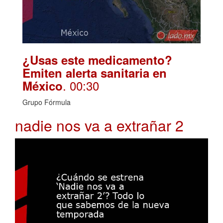
¿Usas este medicamento?
Emiten alerta sanitaria en
. 00:30
México
Grupo Fórmula
nadie nos va a extrañar 2