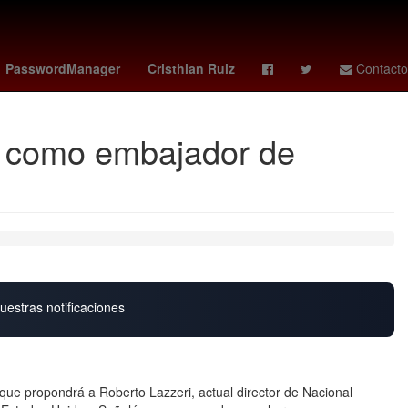
Javier Poza
phillies - blue jays
colo colo
PasswordManager
Cristhian Ruiz
Contacto
i como embajador de
uestras notificaciones
ue propondrá a Roberto Lazzeri, actual director de Nacional