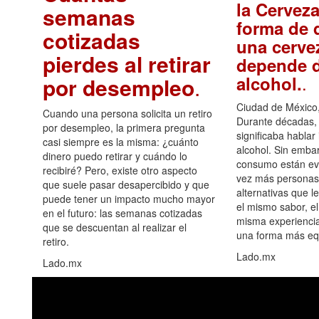
la Cerveza
semanas
forma de d
cotizadas
una cerve
pierdes al retirar
depende d
.
alcohol.
por desempleo
.
Ciudad de México,
Cuando una persona solicita un retiro
Durante décadas, 
por desempleo, la primera pregunta
significaba hablar
casi siempre es la misma: ¿cuánto
alcohol. Sin embar
dinero puedo retirar y cuándo lo
consumo están ev
recibiré? Pero, existe otro aspecto
vez más personas
que suele pasar desapercibido y que
alternativas que l
puede tener un impacto mucho mayor
el mismo sabor, el
en el futuro: las semanas cotizadas
misma experiencia
que se descuentan al realizar el
una forma más equ
retiro.
Lado.mx
Lado.mx