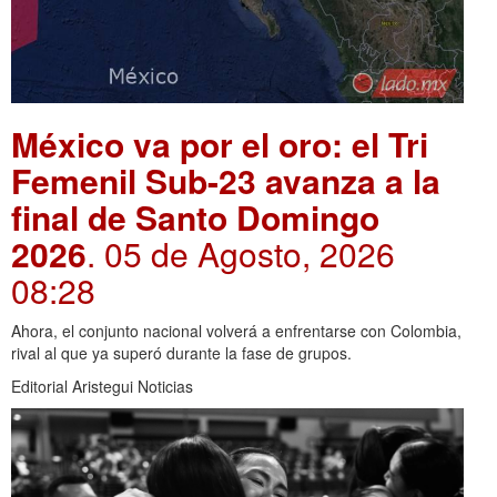
México va por el oro: el Tri
Femenil Sub-23 avanza a la
final de Santo Domingo
2026
. 05 de Agosto, 2026
08:28
Ahora, el conjunto nacional volverá a enfrentarse con Colombia,
rival al que ya superó durante la fase de grupos.
Editorial Aristegui Noticias