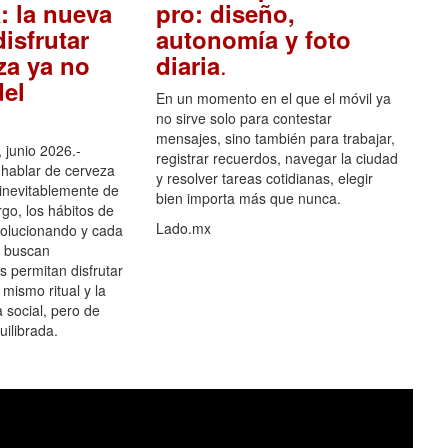
: la nueva
pro: diseño,
isfrutar
autonomía y foto
.
za ya no
diaria
el
En un momento en el que el móvil ya
no sirve solo para contestar
mensajes, sino también para trabajar,
 junio 2026.-
registrar recuerdos, navegar la ciudad
hablar de cerveza
y resolver tareas cotidianas, elegir
 inevitablemente de
bien importa más que nunca.
go, los hábitos de
Lado.mx
olucionando y cada
 buscan
es permitan disfrutar
 mismo ritual y la
 social, pero de
ilibrada.