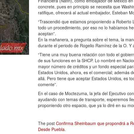
Financiera (Nafin), como embajador de México en
concrete, pues en principio se necesita que Wash
ratifique, ofrecerá al actual embajador, Esteban M
“Trascendió que estamos proponiendo a Roberto L
todo un procedimiento, por eso no lo habíamos hec
aceptan”.
En la mañanera, a pregunta sobre el tema, la mand
durante el periodo de Rogelio Ramírez de la O. Y 
“Tiene una muy buena relación con todo el gobier
de sus funciones en la SHCP. Lo nombré en Nacion
mayor número de créditos y un fondo especial para
Estados Unidos, ahora, es el comercial; además de
allá. Pero tiene que aceptar Estados Unidos, es t
comente”.
En el caso de Moctezuma, la jefa del Ejecutivo co
ayudando con temas de transporte, esperemos lle
proponiendo otro espacio, que ya lo diré en su m
The post
Confirma Sheinbaum que propondrá a R
Desde Puebla
.