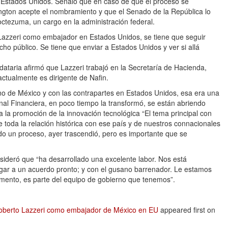
 Estados Unidos. Señaló que en caso de que el proceso se
ington acepte el nombramiento y que el Senado de la República lo
octezuma, un cargo en la administración federal.
azzeri como embajador en Estados Unidos, se tiene que seguir
ho público. Se tiene que enviar a Estados Unidos y ver si allá
ataria afirmó que Lazzeri trabajó en la Secretaría de Hacienda,
actualmente es dirigente de Nafin.
no de México y con las contrapartes en Estados Unidos, esa era una
al Financiera, en poco tiempo la transformó, se están abriendo
 la promoción de la innovación tecnológica “El tema principal con
 toda la relación histórica con ese país y de nuestros connacionales
odo un proceso, ayer trascendió, pero es importante que se
nsideró que “ha desarrollado una excelente labor. Nos está
gar a un acuerdo pronto; y con el gusano barrenador. Le estamos
omento, es parte del equipo de gobierno que tenemos”.
oberto Lazzeri como embajador de México en EU
appeared first on