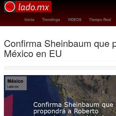
ronald araújo
cooper hoffman
charlotte
Inicio
Trendings
VIDEOS
Tiempo Real
Confirma Sheinbaum que p
México en EU