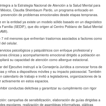
integra a la Estrategia Nacional de Atención a la Salud Mental para
de México, Claudia Sheinbaum Pardo, un programa enfocado en
 la prevención de problemas emocionales desde etapas tempranas.
 en la entidad ya existe un modelo sólido basado en un diagnóstico
 la Familia (SEDIF), que dio origen al Centro Poblano de Salud Mental
SAMI).
e 7 mil menores que enfrentan trastornos asociados a factores como
del celular.
icios psicológicos y psiquiátricos con enfoque profesional y
iones clínicas y acompañamiento emocional dirigido a población en
mpliará su capacidad de atención como albergue estacional.
ular del Ejecutivo instruyó a la Consejería Jurídica a convocar foros de
niñas y niños a dispositivos móviles y su impacto psicosocial. También
n calendario de trabajo e invitó a legisladores, organizaciones de la
par activamente en estos espacios.
inhibir conductas delictivas y garantizar su cumplimiento con rigor
ción: campañas de sensibilización, elaboración de guías dirigidas a
ades escolares, realización de asambleas informativas, pláticas