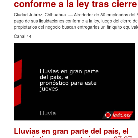
conforme a la ley tras cierr
Ciudad Juárez, Chihuahua. — Alrededor de 30 empleados del Me
pago de sus liquidaciones conforme a la ley, luego del cierre de
propietarios del negocio buscan entregarles un finiquito equiva
Canal 44
Lluvias en gran parte del país, el