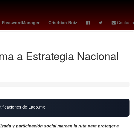
arril de Cuernavaca
loteria nacional 15 de febrero 2026
PasswordManager
Cristhian Ruiz
Contacto
uma a Estrategia Nacional
otificaciones de Lado.mx
zada y participación social marcan la ruta para proteger a