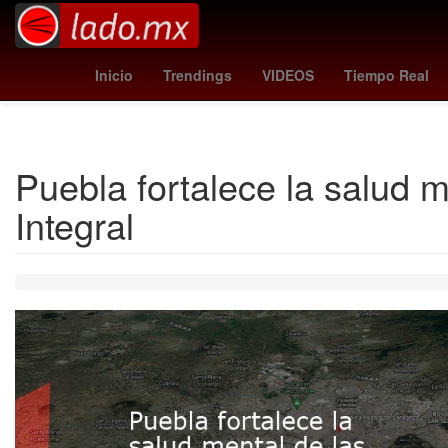
Plaza Tolín
Associazione Sportiva Roma
reds - athlet
Inicio
Trendings
VIDEOS
Tiempo Real
Puebla fortalece la salud m
Integral