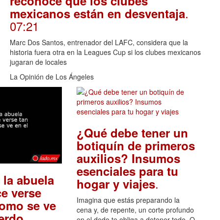
reconoce que los clubes
.
mexicanos están en desventaja
07:21
Marc Dos Santos, entrenador del LAFC, considera que la
historia fuera otra en la Leagues Cup si los clubes mexicanos
jugaran de locales
La Opinión de Los Ángeles
¿Qué debe tener un
botiquín de primeros
auxilios? Insumos
esenciales para tu
 la abuela
.
hogar y viajes
e verse
Imagina que estás preparando la
como se ve
cena y, de repente, un corte profundo
.
uerdo
en el dedo te obliga a detener todo. O