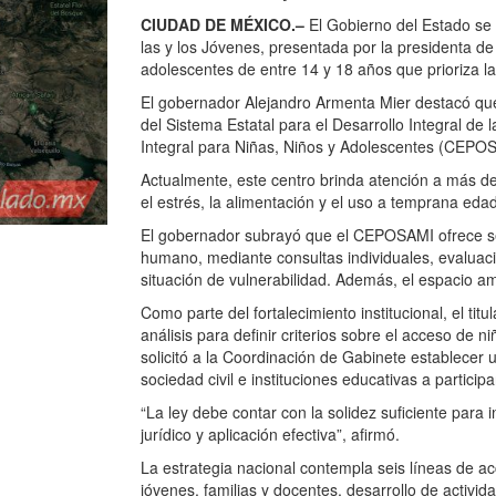
CIUDAD DE MÉXICO.–
El Gobierno del Estado se 
las y los Jóvenes, presentada por la presidenta 
adolescentes de entre 14 y 18 años que prioriza
El gobernador Alejandro Armenta Mier destacó que
del Sistema Estatal para el Desarrollo Integral de
Integral para Niñas, Niños y Adolescentes (CEPO
Actualmente, este centro brinda atención a más d
el estrés, la alimentación y el uso a temprana edad 
El gobernador subrayó que el CEPOSAMI ofrece serv
humano, mediante consultas individuales, evaluac
situación de vulnerabilidad. Además, el espacio a
Como parte del fortalecimiento institucional, el tit
análisis para definir criterios sobre el acceso de 
solicitó a la Coordinación de Gabinete establecer u
sociedad civil e instituciones educativas a partici
“La ley debe contar con la solidez suficiente para 
jurídico y aplicación efectiva”, afirmó.
La estrategia nacional contempla seis líneas de ac
jóvenes, familias y docentes, desarrollo de activid