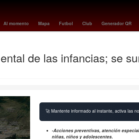
ics
Arath de la Torre
Billy Rovzar
kit connor
comisión
Ferroc
Al momento
Mapa
Futbol
Club
Generador QR
que se celebra el 2 de agosto
ental de las infancias; se s
🚀 Mantente informado al instante, activa las n
-Acciones preventivas, atención especiali
niñas, niños y adolescentes.