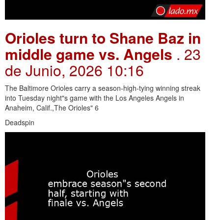
Orioles turn to Shane Baz in
middle game vs. Angels
. 23
de Junio, 2026 10:16
The Baltimore Orioles carry a season-high-tying winning streak
into Tuesday night"s game with the Los Angeles Angels in
Anaheim, Calif.,The Orioles" 6
Deadspin