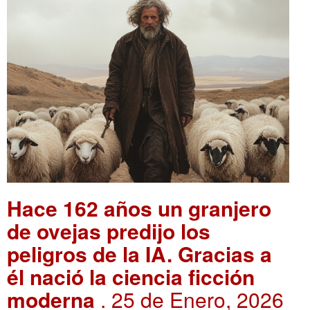
Hace 162 años un granjero
de ovejas predijo los
peligros de la IA. Gracias a
él nació la ciencia ficción
moderna
. 25 de Enero, 2026