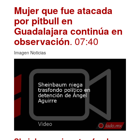
Mujer que fue atacada
por pitbull en
Guadalajara continúa en
observación
. 07:40
Imagen Noticias