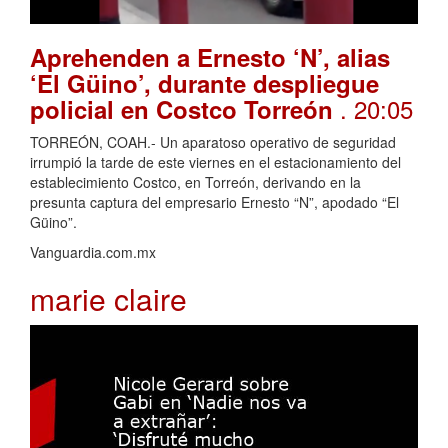
Aprehenden a Ernesto ‘N’, alias
‘El Güino’, durante despliegue
. 20:05
policial en Costco Torreón
TORREÓN, COAH.- Un aparatoso operativo de seguridad
irrumpió la tarde de este viernes en el estacionamiento del
establecimiento Costco, en Torreón, derivando en la
presunta captura del empresario Ernesto “N”, apodado “El
Güino”.
Vanguardia.com.mx
marie claire