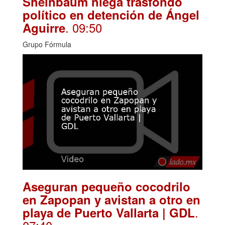
Sheinbaum niega trasfondo
político en detención de Ángel
. 09:50
Aguirre
Grupo Fórmula
Aseguran pequeño cocodrilo
en Zapopan y avistan a otro en
.
playa de Puerto Vallarta | GDL