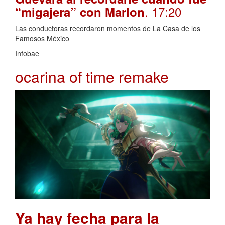
. 17:20
“migajera” con Marlon
Las conductoras recordaron momentos de La Casa de los
Famosos México
Infobae
ocarina of time remake
Ya hay fecha para la