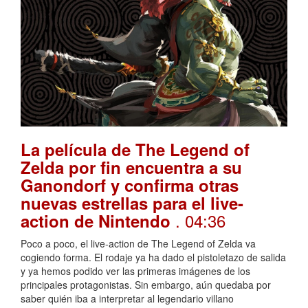
La película de The Legend of
Zelda por fin encuentra a su
Ganondorf y confirma otras
nuevas estrellas para el live-
. 04:36
action de Nintendo
Poco a poco, el live-action de The Legend of Zelda va
cogiendo forma. El rodaje ya ha dado el pistoletazo de salida
y ya hemos podido ver las primeras imágenes de los
principales protagonistas. Sin embargo, aún quedaba por
saber quién iba a interpretar al legendario villano