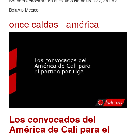
Sounders chocarán en el Estadio Nemesio Diez, en un d
BolaVip Mexico
once caldas - américa
Los convocados del
América de Cali para el