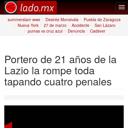
Tog
nav
summerslam wwe
Desirée Monsiváis
Puebla de Zaragoza
Nueva York
27 de marzo
Accidente
San Lázaro
pumas vs cruz azul
Denuncia
Cadáver
Portero de 21 años de la
Lazio la rompe toda
tapando cuatro penales