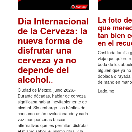
Día Internacional
La foto de
que merec
de la Cerveza: la
tan bien 
nueva forma de
en el rec
disfrutar una
Casi toda familia 
cerveza ya no
vieja que quiere re
boda de los abuelo
depende del
alguien que ya no 
alcohol.
.
doblada o rayada
de mano en mano 
Ciudad de México, junio 2026.-
Lado.mx
Durante décadas, hablar de cerveza
significaba hablar inevitablemente de
alcohol. Sin embargo, los hábitos de
consumo están evolucionando y cada
vez más personas buscan
alternativas que les permitan disfrutar
el mismo sabor, el mismo ritual y la