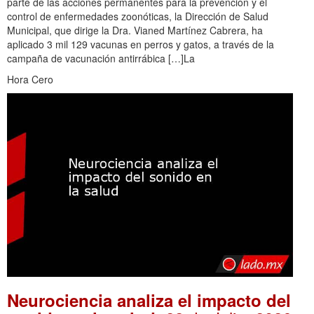
parte de las acciones permanentes para la prevención y el
control de enfermedades zoonóticas, la Dirección de Salud
Municipal, que dirige la Dra. Vianed Martínez Cabrera, ha
aplicado 3 mil 129 vacunas en perros y gatos, a través de la
campaña de vacunación antirrábica […]La
Hora Cero
Neurociencia analiza el impacto del