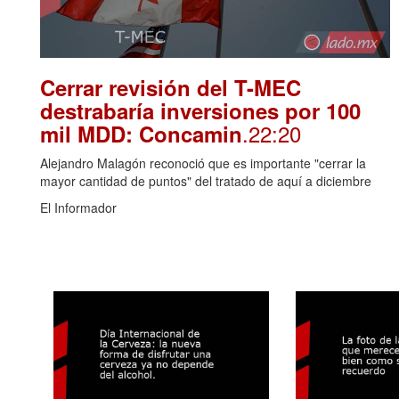
Cerrar revisión del T-MEC
destrabaría inversiones por 100
.22:20
mil MDD: Concamin
Alejandro Malagón reconoció que es importante "cerrar la
mayor cantidad de puntos" del tratado de aquí a diciembre
El Informador