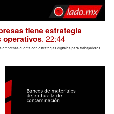
resas tiene estrategia
s operativos
. 22:44
 empresas cuenta con estrategias digitales para trabajadores