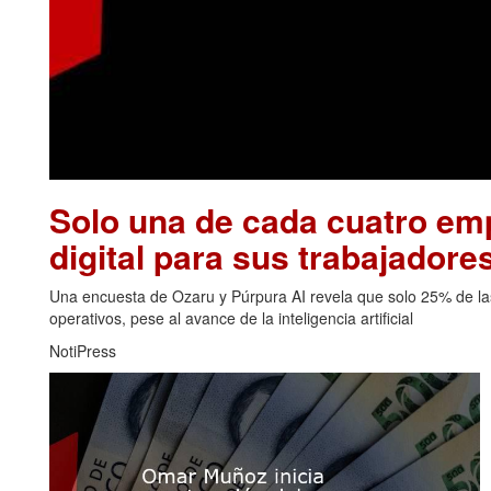
Solo una de cada cuatro emp
digital para sus trabajadore
Una encuesta de Ozaru y Púrpura AI revela que solo 25% de las
operativos, pese al avance de la inteligencia artificial
NotiPress