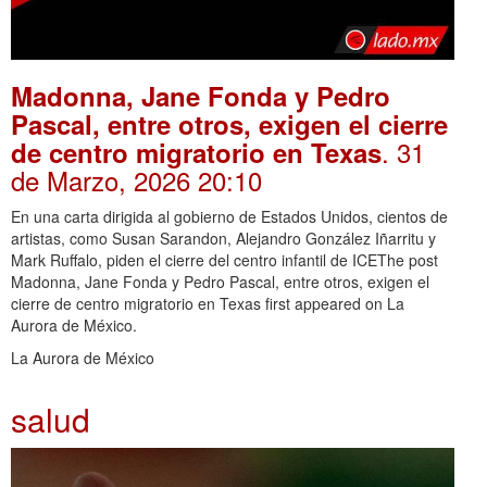
Madonna, Jane Fonda y Pedro
Pascal, entre otros, exigen el cierre
. 31
de centro migratorio en Texas
de Marzo, 2026 20:10
En una carta dirigida al gobierno de Estados Unidos, cientos de
artistas, como Susan Sarandon, Alejandro González Iñarritu y
Mark Ruffalo, piden el cierre del centro infantil de ICEThe post
Madonna, Jane Fonda y Pedro Pascal, entre otros, exigen el
cierre de centro migratorio en Texas first appeared on La
Aurora de México.
La Aurora de México
salud