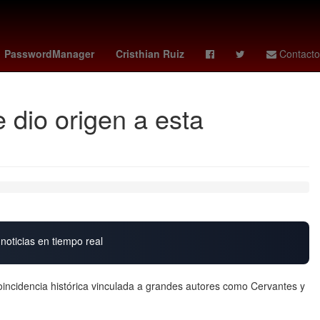
alker iii
Hugo Lloris
Empresa
Nueva York
Aguascalientes
PasswordManager
Cristhian Ruiz
Contacto
e dio origen a esta
noticias en tiempo real
 coincidencia histórica vinculada a grandes autores como Cervantes y