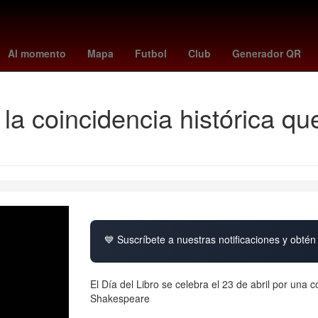
ción contra el sarampión
tigres - real salt lake
cofre de perote
w
Al momento
Mapa
Futbol
Club
Generador QR
: la coincidencia histórica qu
💙 Suscríbete a nuestras notificaciones y obtén 
El Día del Libro se celebra el 23 de abril por una
Shakespeare