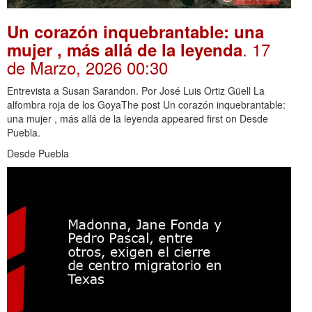
Un corazón inquebrantable: una
. 17
mujer , más allá de la leyenda
de Marzo, 2026 00:30
Entrevista a Susan Sarandon. Por José Luis Ortiz Güell La
alfombra roja de los GoyaThe post Un corazón inquebrantable:
una mujer , más allá de la leyenda appeared first on Desde
Puebla.
Desde Puebla