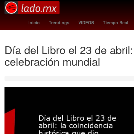
abus magomedov
loteria nacional 15 de febrero 2026
vacuna
Inicio
Trendings
VIDEOS
Tiempo Real
Día del Libro el 23 de abril
celebración mundial