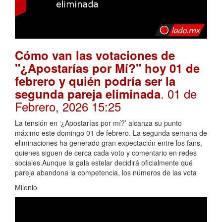
Cómo van las votaciones de
"¿Apostarías por Mí?" hoy 01 de
febrero y quién podría ser la
. 01 de
segunda pareja eliminada
Febrero, 2026 15:25
La tensión en ‘¿Apostarías por mí?’ alcanza su punto
máximo este domingo 01 de febrero. La segunda semana de
eliminaciones ha generado gran expectación entre los fans,
quienes siguen de cerca cada voto y comentario en redes
sociales.Aunque la gala estelar decidirá oficialmente qué
pareja abandona la competencia, los números de las vota
Milenio