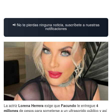
📢 No te pierdas ninguna noticia, suscríbete a nuestras
notificaciones
La actriz
Lorena Herrera
exige que
Facundo
le entregue
4
millones
de pesos para someterse a un ultrasonido público y así