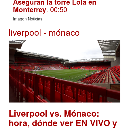
Aseguran la torre Lola en
. 00:50
Monterrey
Imagen Noticias
liverpool - mónaco
Liverpool vs. Mónaco:
hora, dónde ver EN VIVO y