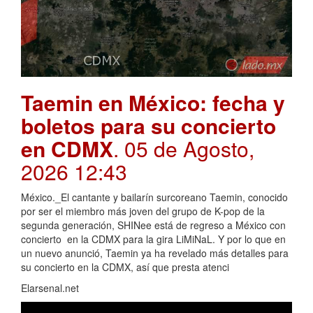
Taemin en México: fecha y
boletos para su concierto
en CDMX
. 05 de Agosto,
2026 12:43
México._El cantante y bailarín surcoreano Taemin, conocido
por ser el miembro más joven del grupo de K-pop de la
segunda generación, SHINee está de regreso a México con
concierto en la CDMX para la gira LiMiNaL. Y por lo que en
un nuevo anunció, Taemin ya ha revelado más detalles para
su concierto en la CDMX, así que presta atenci
Elarsenal.net