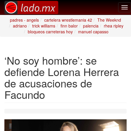
Tog
nav
padres - angels
cartelera wrestlemania 42
The Weeknd
adriano
trick williams
finn balor
palencia
rhea ripley
bloqueos carreteras hoy
manuel capasso
‘No soy hombre’: se
defiende Lorena Herrera
de acusaciones de
Facundo