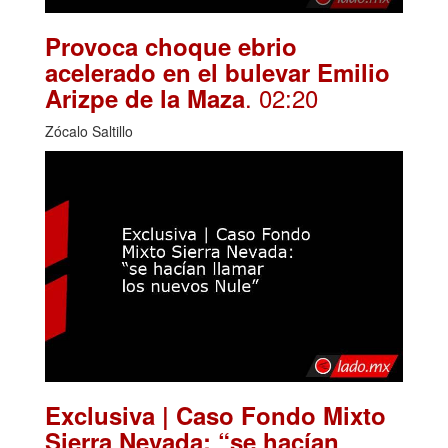
Provoca choque ebrio
acelerado en el bulevar Emilio
. 02:20
Arizpe de la Maza
Zócalo Saltillo
Exclusiva | Caso Fondo Mixto
Sierra Nevada: “se hacían