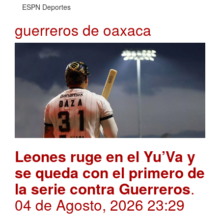
ESPN Deportes
guerreros de oaxaca
Leones ruge en el Yu’Va y
se queda con el primero de
la serie contra Guerreros
.
04 de Agosto, 2026 23:29