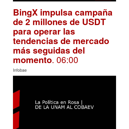
BingX impulsa campaña
de 2 millones de USDT
para operar las
tendencias de mercado
más seguidas del
momento
. 06:00
Infobae