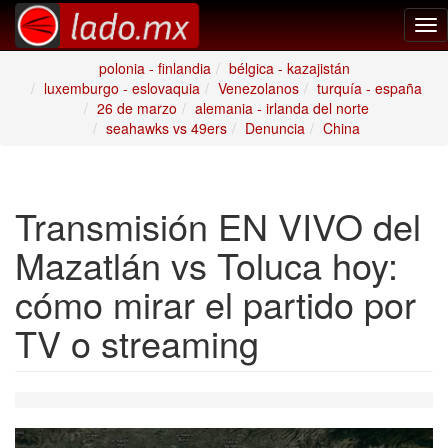
Tog
nav
polonia - finlandia
bélgica - kazajistán
luxemburgo - eslovaquia
Venezolanos
turquía - españa
26 de marzo
alemania - irlanda del norte
seahawks vs 49ers
Denuncia
China
Transmisión EN VIVO del
Mazatlán vs Toluca hoy:
cómo mirar el partido por
TV o streaming