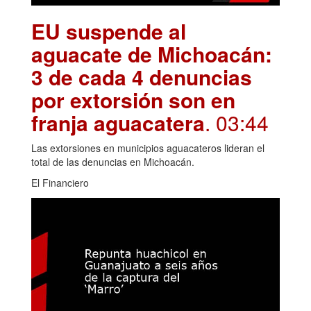
EU suspende al
aguacate de Michoacán:
3 de cada 4 denuncias
por extorsión son en
franja aguacatera
. 03:44
Las extorsiones en municipios aguacateros lideran el
total de las denuncias en Michoacán.
El Financiero