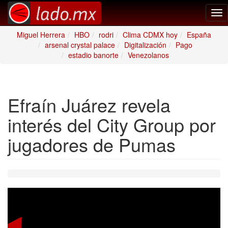
Tog
nav
Miguel Herrera
HBO
rodri
Clima CDMX hoy
España
arsenal crystal palace
Digitalización
Pago
estadio banorte
Venezolanos
Efraín Juárez revela
interés del City Group por
jugadores de Pumas