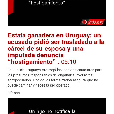
Estafa ganadera en Uruguay: un
acusado pidió ser trasladado a la
cárcel de su esposa y una
imputada denuncia
. 05:10
“hostigamiento”
La Justicia uruguaya prorrogó las medidas cautelares para
los presuntos responsables de engañar a inversores
agropecuarios. Uno de los formalizados asegura que no
puede caminar y necesita ser operado
Infobae