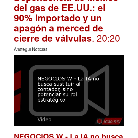
del gas de EE.UU.: el
90% importado y un
apagón a merced de
cierre de válvulas
. 20:20
Aristegui Noticias
NEGOCIOS W - La IA no busca