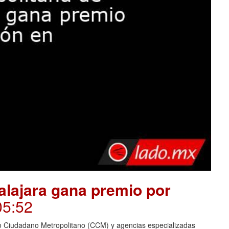
alajara gana premio por
05:52
ejo Ciudadano Metropolitano (CCM) y agencias especializadas