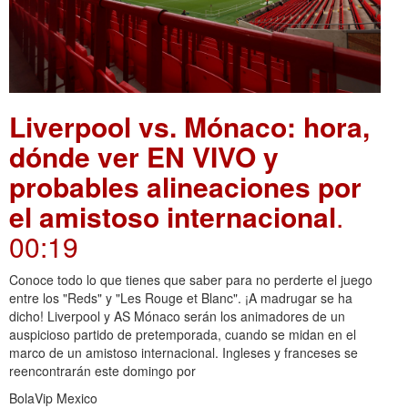
Liverpool vs. Mónaco: hora,
dónde ver EN VIVO y
probables alineaciones por
el amistoso internacional
.
00:19
Conoce todo lo que tienes que saber para no perderte el juego
entre los "Reds" y "Les Rouge et Blanc". ¡A madrugar se ha
dicho! Liverpool y AS Mónaco serán los animadores de un
auspicioso partido de pretemporada, cuando se midan en el
marco de un amistoso internacional. Ingleses y franceses se
reencontrarán este domingo por
BolaVip Mexico