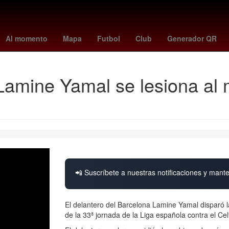
idemasa morita
Maíz transgénico
suspension de clases 10 de nov
Al momento
Mapa
Futbol
Club
Generador QR
amine Yamal se lesiona al m
📲 Suscríbete a nuestras notificaciones y mante
El delantero del Barcelona Lamine Yamal disparó la
de la 33ª jornada de la Liga española contra el Cel