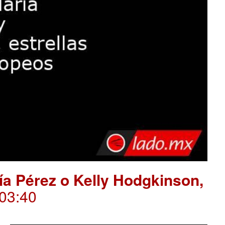
ría Pérez o Kelly Hodgkinson,
.03:40