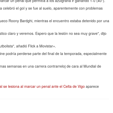
arcar un penal que permitía a los azulgrana ir ganando 1-0 (40").
ra celebró el gol y se fue al suelo, aparentemente con problemas
n sueco Roony Bardghi, mientras el encuentro estaba detenido por una
co claro y veremos. Espero que la lesión no sea muy grave", dijo
tbolista", añadió Flick a Movistar+.
ne podría perderse parte del final de la temporada, especialmente
imas semanas en una carrera contrarreloj de cara al Mundial de
se lesiona al marcar un penal ante el Celta de Vigo
aparece