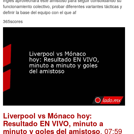
inglés aprovechará este amistoso para seguir consolidando su
funcionamiento colectivo, probar diferentes variantes tácticas y
definir la base del equipo con el que af
365scores
Liverpool vs Mónaco hoy:
Resultado EN VIVO, minuto a
. 07:59
minuto y goles del amistoso