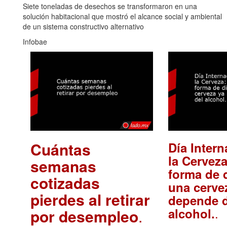
Siete toneladas de desechos se transformaron en una
solución habitacional que mostró el alcance social y ambiental
de un sistema constructivo alternativo
Infobae
Cuántas
Día Intern
la Cerveza
semanas
forma de d
cotizadas
una cerve
pierdes al retirar
depende d
.
alcohol.
por desempleo
.