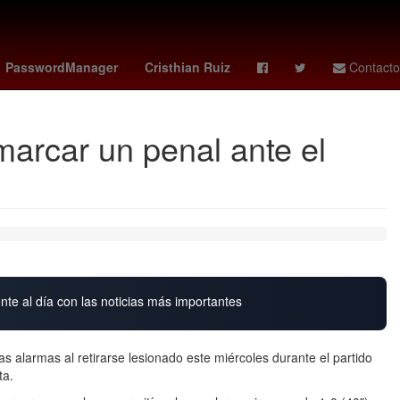
iembre
Gobierno
sid wilson
paloma cuevas
Aldo de Nigris
PasswordManager
Cristhian Ruiz
Contacto
arcar un penal ante el
nte al día con las noticias más importantes
s alarmas al retirarse lesionado este miércoles durante el partido
ta.