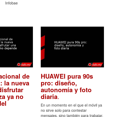
Infobae
acional de
HUAWEI pura 90s
: la nueva
pro: diseño,
isfrutar
autonomía y foto
.
za ya no
diaria
el
En un momento en el que el móvil ya
no sirve solo para contestar
mensajes, sino también para trabajar,