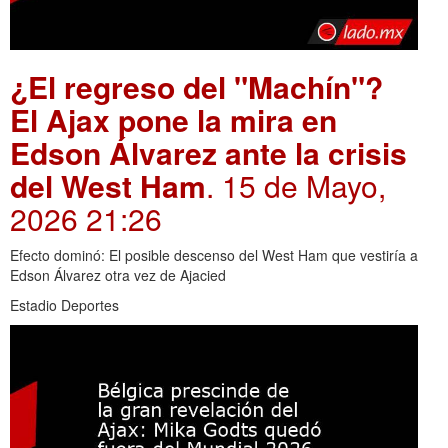
¿El regreso del "Machín"?
El Ajax pone la mira en
Edson Álvarez ante la crisis
del West Ham
. 15 de Mayo,
2026 21:26
Efecto dominó: El posible descenso del West Ham que vestiría a
Edson Álvarez otra vez de Ajacied
Estadio Deportes