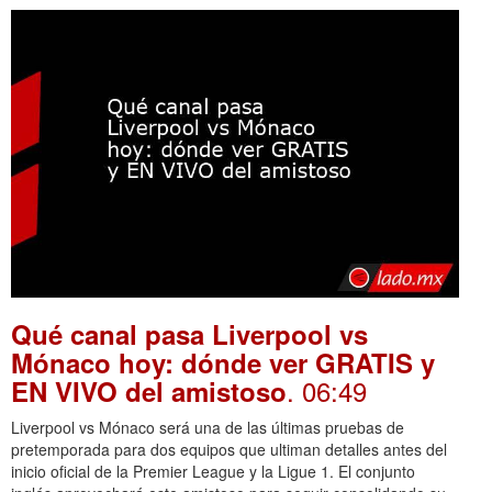
Qué canal pasa Liverpool vs
Mónaco hoy: dónde ver GRATIS y
. 06:49
EN VIVO del amistoso
Liverpool vs Mónaco será una de las últimas pruebas de
pretemporada para dos equipos que ultiman detalles antes del
inicio oficial de la Premier League y la Ligue 1. El conjunto