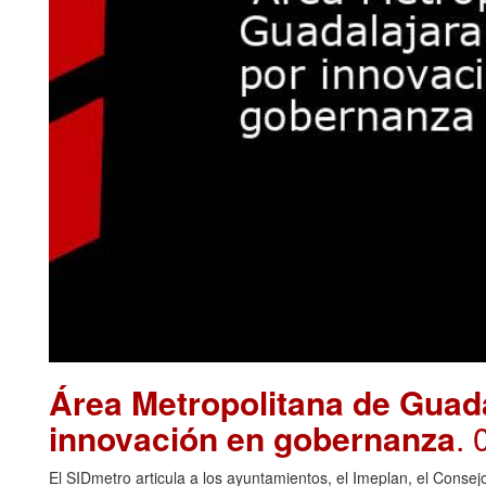
Área Metropolitana de Guad
innovación en gobernanza
. 
El SIDmetro articula a los ayuntamientos, el Imeplan, el Cons