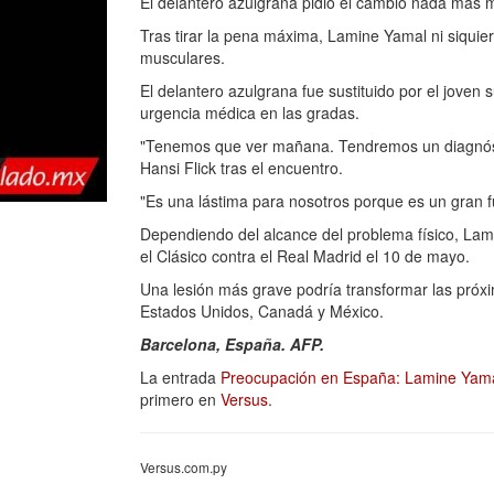
El delantero azulgrana pidió el cambio nada más m
Tras tirar la pena máxima, Lamine Yamal ni siquie
musculares.
El delantero azulgrana fue sustituido por el jove
urgencia médica en las gradas.
"Tenemos que ver mañana. Tendremos un diagnósti
Hansi Flick tras el encuentro.
"Es una lástima para nosotros porque es un gran fu
Dependiendo del alcance del problema físico, Lami
el Clásico contra el Real Madrid el 10 de mayo.
Una lesión más grave podría transformar las próx
Estados Unidos, Canadá y México.
Barcelona, España. AFP.
La entrada
Preocupación en España: Lamine Yamal 
primero en
Versus
.
Versus.com.py