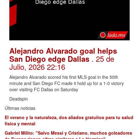
Alejandro Alvarado goal helps
. 25 de
San Diego edge Dallas
Julio, 2026 22:16
Alejandro Alvarado scored his first MLS goal in the 50th
minute and San Diego FC made it hold up for a 1-0 victory
over visiting FC Dallas on Saturday
Deadspin
Últimas noticias
El verano y la naturaleza, dos aliados gratuitos para tu salud
física y mental
Gabriel Milito: "Salvo Messi y Cristiano, muchos goleadores
de Europa tienen cifras similares a La Hormiga"