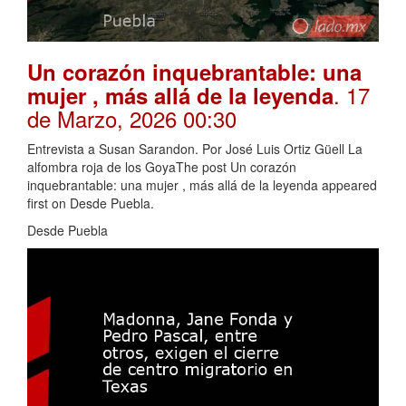
Un corazón inquebrantable: una
. 17
mujer , más allá de la leyenda
de Marzo, 2026 00:30
Entrevista a Susan Sarandon. Por José Luis Ortiz Güell La
alfombra roja de los GoyaThe post Un corazón
inquebrantable: una mujer , más allá de la leyenda appeared
first on Desde Puebla.
Desde Puebla