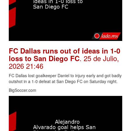
FC Dallas runs out of ideas in 1-0
. 25 de Julio,
loss to San Diego FC
2026 21:46
FC Dallas lost goalkeeper Daniel to injury early and got badly
outshot in a 1-0 defeat at San Diego FC on Saturday night.
BigSoccer.com