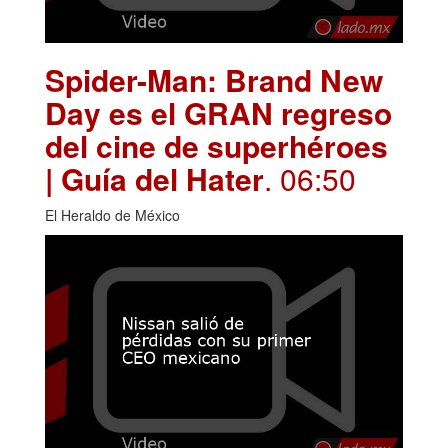
Spider-Man: Brand New
Day es el GRAN regreso
del cine de superhéroes
| Guía del Hater
. 06:50
El Heraldo de México