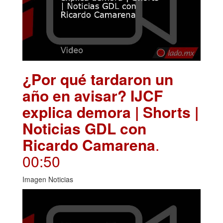
¿Por qué tardaron un
año en avisar? IJCF
explica demora | Shorts |
Noticias GDL con
Ricardo Camarena
.
00:50
Imagen Noticias