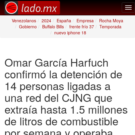
Tog
nav
Venezolanos
2024
España
Empresa
Rocha Moya
Gobierno
Buffalo Bills
frente frío 37
Temporada
nuevo iphone 18
Omar García Harfuch
confirmó la detención de
14 personas ligadas a
una red del CJNG que
extraía hasta 1.5 millones
de litros de combustible
por semana y operaba