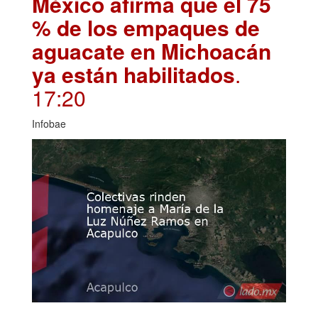
México afirma que el 75
% de los empaques de
aguacate en Michoacán
ya están habilitados
.
17:20
Infobae