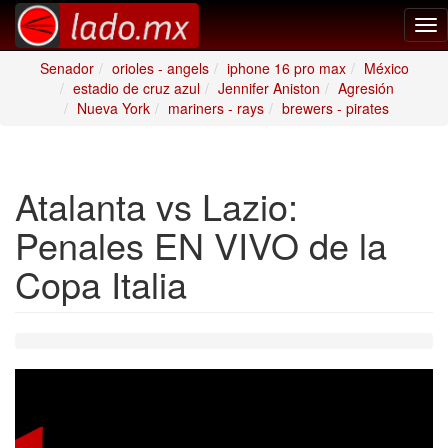
Tog
nav
Senador
orioles - angels
iphone 16 pro max
México
estadio de cruz azul
Jennifer Aniston
Agresión
Nueva York
mariners - rays
brewers - pirates
Atalanta vs Lazio:
Penales EN VIVO de la
Copa Italia