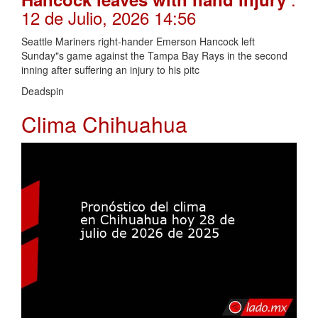
12 de Julio, 2026 14:56
Seattle Mariners right-hander Emerson Hancock left
Sunday"s game against the Tampa Bay Rays in the second
inning after suffering an injury to his pitc
Deadspin
Clima Chihuahua