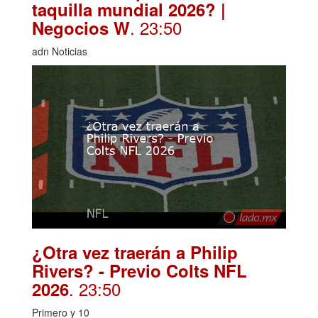
taquilla mundial 2026? |
. 23:50
Negocios W
adn Noticias
¿Otra vez traerán a Philip
Rivers? - Previo Colts NFL
. 23:50
2026
Primero y 10