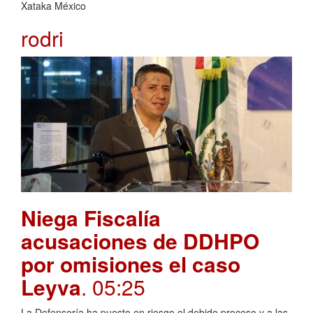
Xataka México
rodri
Niega Fiscalía
acusaciones de DDHPO
por omisiones el caso
Leyva
. 05:25
La Defensoría ha puesto en riesgo el debido proceso y a las