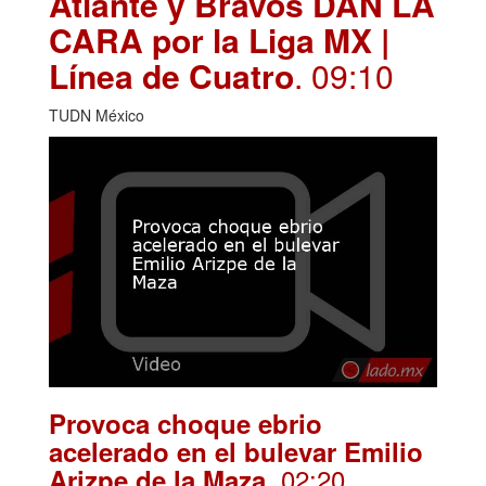
Atlante y Bravos DAN LA
CARA por la Liga MX |
Línea de Cuatro
. 09:10
TUDN México
Provoca choque ebrio
acelerado en el bulevar Emilio
. 02:20
Arizpe de la Maza