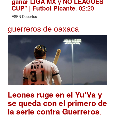
ganar LIGA MX y NO LEAGUES
. 02:20
CUP" | Futbol Picante
ESPN Deportes
guerreros de oaxaca
Leones ruge en el Yu’Va y
se queda con el primero de
la serie contra Guerreros
.