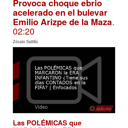
Provoca choque ebrio
acelerado en el bulevar
Emilio Arizpe de la Maza
.
02:20
Zócalo Saltillo
Las POLÉMICAS que