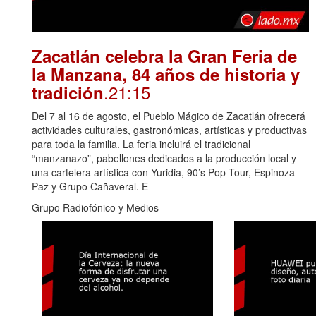
Zacatlán celebra la Gran Feria de
la Manzana, 84 años de historia y
.21:15
tradición
Del 7 al 16 de agosto, el Pueblo Mágico de Zacatlán ofrecerá
actividades culturales, gastronómicas, artísticas y productivas
para toda la familia. La feria incluirá el tradicional
“manzanazo”, pabellones dedicados a la producción local y
una cartelera artística con Yuridia, 90’s Pop Tour, Espinoza
Paz y Grupo Cañaveral. E
Grupo Radiofónico y Medios