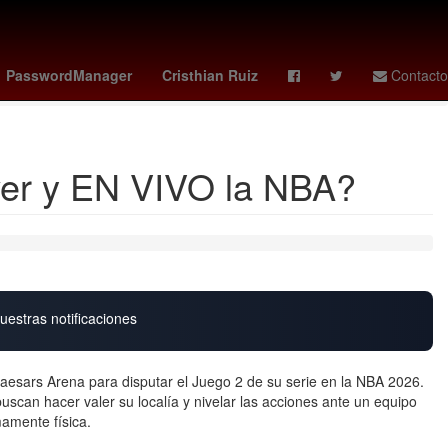
tch x ap
guardians - reds
vota la casa de los famosos mexico
PasswordManager
Cristhian Ruiz
Contacto
 ver y EN VIVO la NBA?
uestras notificaciones
 Caesars Arena para disputar el Juego 2 de su serie en la NBA 2026.
buscan hacer valer su localía y nivelar las acciones ante un equipo
amente física.