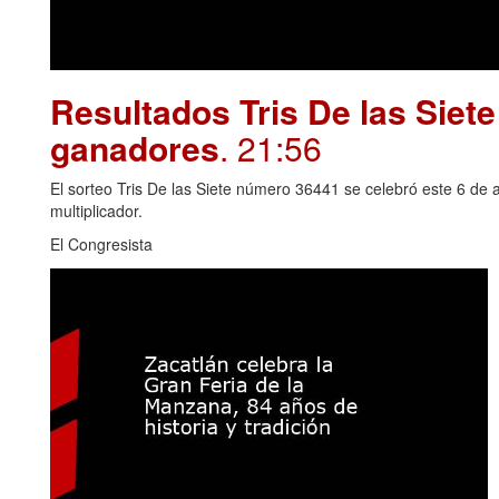
Resultados Tris De las Siet
ganadores
. 21:56
El sorteo Tris De las Siete número 36441 se celebró este 6 de 
multiplicador.
El Congresista