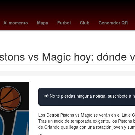
illies
tigers - blue jays
a que hora juega pumas vs pachuca
swa
Al momento
Mapa
Futbol
Club
Generador QR
yankees - mets
istons vs Magic hoy: dónde
📢 No te pierdas ninguna noticia, suscríbete a n
Los Detroit Pistons vs Magic se verán en el Little
Tras un inicio de temporada exigente, los Pistons 
de Orlando que llega con una rotación joven y sum
…