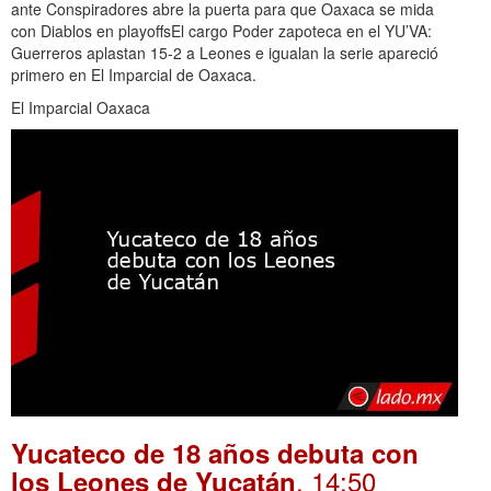
ante Conspiradores abre la puerta para que Oaxaca se mida
con Diablos en playoffsEl cargo Poder zapoteca en el YU’VA:
Guerreros aplastan 15-2 a Leones e igualan la serie apareció
primero en El Imparcial de Oaxaca.
El Imparcial Oaxaca
Yucateco de 18 años debuta con
. 14:50
los Leones de Yucatán