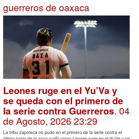
guerreros de oaxaca
Leones ruge en el Yu’Va y
se queda con el primero de
la serie contra Guerreros
. 04
de Agosto, 2026 23:29
La tribu zapoteca no pudo en el primero de la serie contra el
último lugar de la zona surEl cargo Leones ruge en el Yu’Va y se