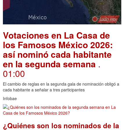
Votaciones en La Casa de
los Famosos México 2026:
así nominó cada habitante
en la segunda semana
.
01:00
El cambio de reglas en la segunda gala de nominación obligó a
cada habitante a señalar a tres participantes
Infobae
¿Quiénes son los nominados de la