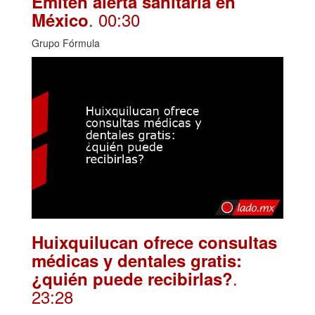
Emiten alerta sanitaria en
. 00:30
México
Grupo Fórmula
Huixquilucan ofrece consultas
médicas y dentales gratis:
.
¿quién puede recibirlas?
23:28