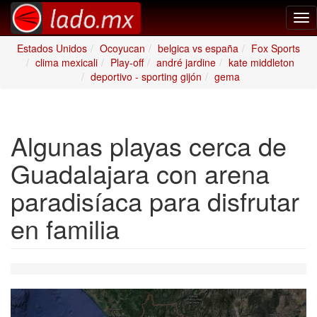
Tog
nav
Estados Unidos
Ocoyucan
belgica vs españa
Fox Sports
clima mexicali
Play-off
andré jardine
kate middleton
deportivo - sporting gijón
gema
Algunas playas cerca de
Guadalajara con arena
paradisíaca para disfrutar
en familia