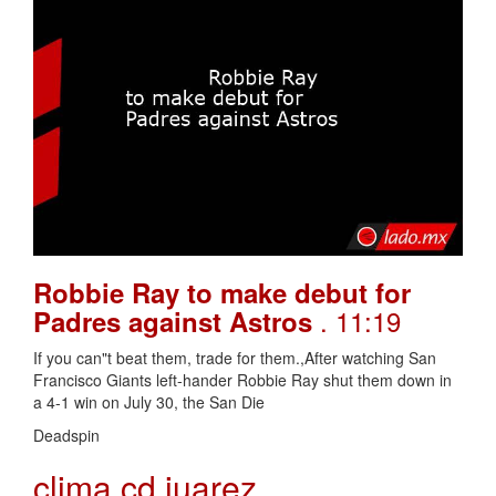
Robbie Ray to make debut for
. 11:19
Padres against Astros
If you can"t beat them, trade for them.,After watching San
Francisco Giants left-hander Robbie Ray shut them down in
a 4-1 win on July 30, the San Die
Deadspin
clima cd juarez