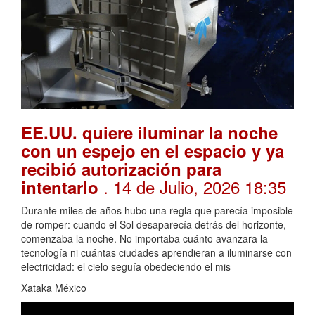
EE.UU. quiere iluminar la noche
con un espejo en el espacio y ya
recibió autorización para
. 14 de Julio, 2026 18:35
intentarlo
Durante miles de años hubo una regla que parecía imposible
de romper: cuando el Sol desaparecía detrás del horizonte,
comenzaba la noche. No importaba cuánto avanzara la
tecnología ni cuántas ciudades aprendieran a iluminarse con
electricidad: el cielo seguía obedeciendo el mis
Xataka México