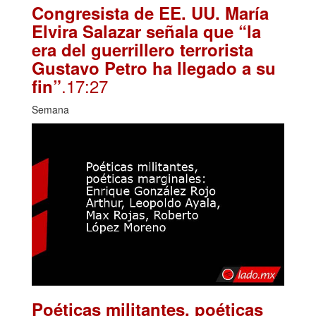
Congresista de EE. UU. María
Elvira Salazar señala que “la
era del guerrillero terrorista
Gustavo Petro ha llegado a su
.17:27
fin”
Semana
Poéticas militantes, poéticas