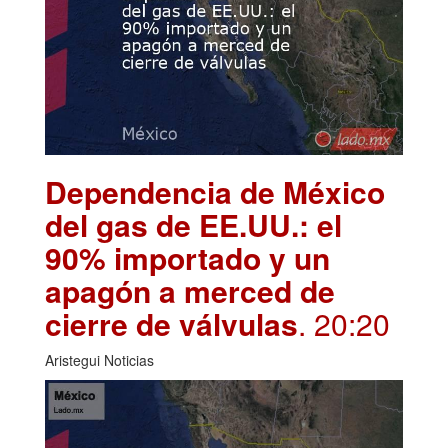
Dependencia de México
del gas de EE.UU.: el
90% importado y un
apagón a merced de
cierre de válvulas
. 20:20
Aristegui Noticias