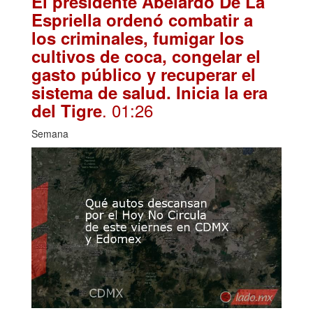
El presidente Abelardo De La
Espriella ordenó combatir a
los criminales, fumigar los
cultivos de coca, congelar el
gasto público y recuperar el
sistema de salud. Inicia la era
. 01:26
del Tigre
Semana