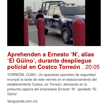
Aprehenden a Ernesto ‘N’, alias
‘El Güino’, durante despliegue
. 20:05
policial en Costco Torreón
TORREÓN, COAH.- Un aparatoso operativo de seguridad
irrumpió la tarde de este viernes en el estacionamiento del
establecimiento Costco, en Torreón, derivando en la
presunta captura del empresario Ernesto “N”, apodado “El
Güino”.
Vanguardia.com.mx