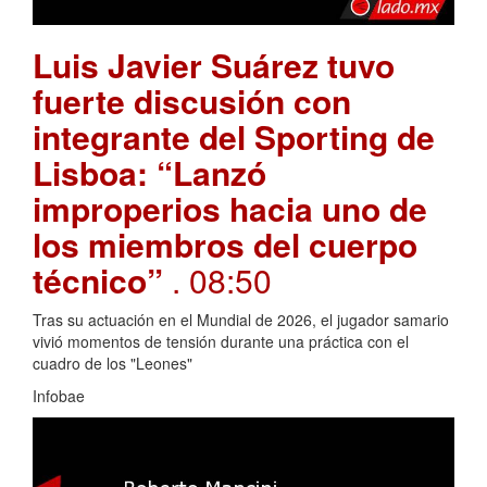
Luis Javier Suárez tuvo
fuerte discusión con
integrante del Sporting de
Lisboa: “Lanzó
improperios hacia uno de
los miembros del cuerpo
técnico”
. 08:50
Tras su actuación en el Mundial de 2026, el jugador samario
vivió momentos de tensión durante una práctica con el
cuadro de los "Leones"
Infobae