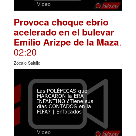
Provoca choque ebrio
acelerado en el bulevar
Emilio Arizpe de la Maza
.
02:20
Zócalo Saltillo