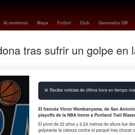
aloma cuevas
warriors - pacers
famalicão - porto
FONCA
Bitc
Al momento
Mapa
Futbol
Club
Generador QR
a tras sufrir un golpe en 
🚨 Recibe noticias de última hora en tiempo real
El francés Victor Wembanyama, de San Antonio 
playoffs de la NBA frente a Portland Trail Blaz
El pívot de 22 años y 2,24 metros de altura fue d
golpearse la cabeza contra el parqué tras chocar c