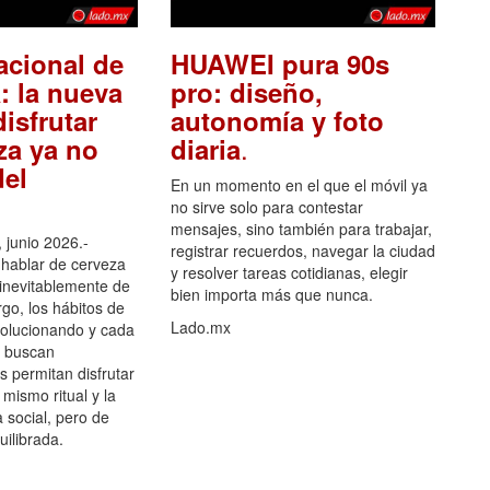
acional de
HUAWEI pura 90s
: la nueva
pro: diseño,
isfrutar
autonomía y foto
.
za ya no
diaria
el
En un momento en el que el móvil ya
no sirve solo para contestar
mensajes, sino también para trabajar,
 junio 2026.-
registrar recuerdos, navegar la ciudad
hablar de cerveza
y resolver tareas cotidianas, elegir
 inevitablemente de
bien importa más que nunca.
go, los hábitos de
Lado.mx
olucionando y cada
 buscan
es permitan disfrutar
 mismo ritual y la
 social, pero de
ilibrada.