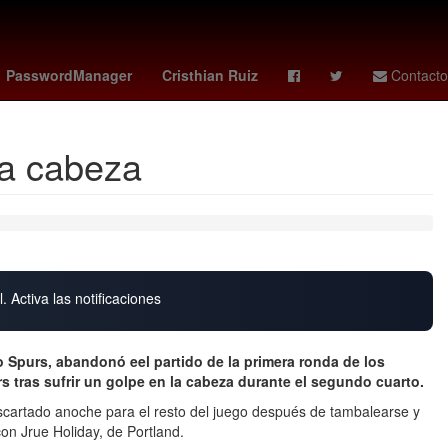
oin
Star Wars
Valeria Marquez
José Luis Álvarez
PasswordManager
Cristhian Ruiz
Contacto
la cabeza
. Activa las notificaciones
Spurs, abandonó eel partido de la primera ronda de los
ers tras sufrir un golpe en la cabeza durante el segundo cuarto.
escartado anoche para el resto del juego después de tambalearse y
on Jrue Holiday, de Portland.