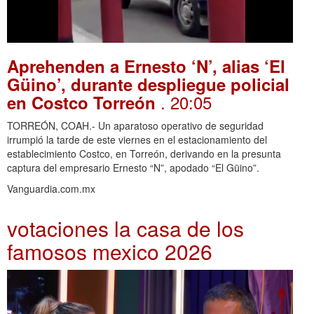
Aprehenden a Ernesto ‘N’, alias ‘El
Güino’, durante despliegue policial
. 20:05
en Costco Torreón
TORREÓN, COAH.- Un aparatoso operativo de seguridad
irrumpió la tarde de este viernes en el estacionamiento del
establecimiento Costco, en Torreón, derivando en la presunta
captura del empresario Ernesto “N”, apodado “El Güino”.
Vanguardia.com.mx
votaciones la casa de los
famosos mexico 2026