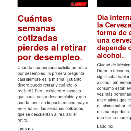
Cuántas
Día Intern
la Cerveza
semanas
forma de d
cotizadas
una cerve
pierdes al retirar
depende d
.
alcohol.
por desempleo
.
Ciudad de México,
Cuando una persona solicita un retiro
Durante décadas, 
por desempleo, la primera pregunta
significaba hablar
casi siempre es la misma: ¿cuánto
alcohol. Sin embar
dinero puedo retirar y cuándo lo
consumo están ev
recibiré? Pero, existe otro aspecto
vez más personas
que suele pasar desapercibido y que
alternativas que l
puede tener un impacto mucho mayor
el mismo sabor, el
en el futuro: las semanas cotizadas
misma experiencia
que se descuentan al realizar el
una forma más equ
retiro.
Lado.mx
Lado.mx