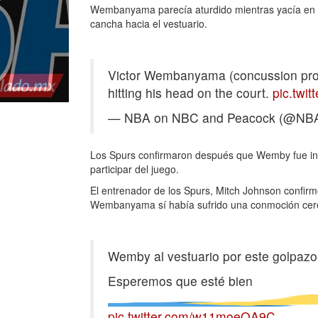
Wembanyama parecía aturdido mientras yacía en el 
cancha hacia el vestuario.
Victor Wembanyama (concussion proto
hitting his head on the court.
pic.twi
— NBA on NBC and Peacock (@N
Los Spurs confirmaron después que Wemby fue ing
participar del juego.
El entrenador de los Spurs, Mitch Johnson confirmó
Wembanyama sí había sufrido una conmoción cerebra
Wemby al vestuario por este golpazo 
Esperemos que esté bien
pic.twitter.com/w11moeQA9C