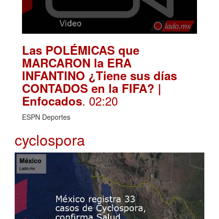
Las POLÉMICAS que
MARCARON la ERA
INFANTINO ¿Tiene sus días
CONTADOS en la FIFA? |
. 02:20
Enfocados
ESPN Deportes
cyclospora