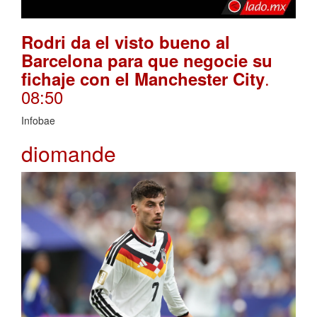
Rodri da el visto bueno al
Barcelona para que negocie su
.
fichaje con el Manchester City
08:50
Infobae
diomande